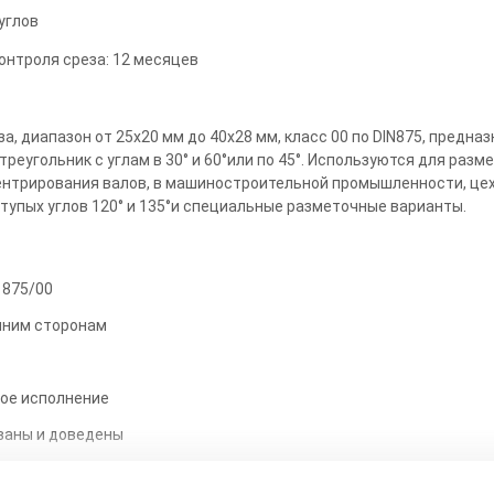
углов
контроля среза: 12 месяцев
за, диапазон от 25х20 мм до 40х28 мм, класс 00 по DIN875, предна
еугольник с углам в 30° и 60°или по 45°. Используются для разме
ентрирования валов, в машиностроительной промышленности, цех
 тупых углов 120° и 135°и специальные разметочные варианты.
 875/00
нним сторонам
ое исполнение
ваны и доведены
просу