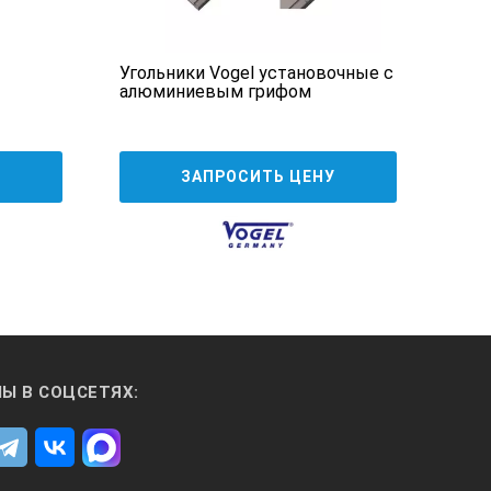
Угольники Vogel установочные с
Циф
алюминиевым грифом
дис
У
ЗАПРОСИТЬ ЦЕНУ
Ы В СОЦСЕТЯХ: