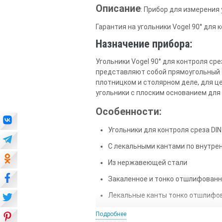
Описание
: Прибор для измерения 
Гарантия на угольники Vogel 90° для 
Назначение прибора:
Угольники Vogel 90° для контроля сре
представляют собой прямоугольный тр
плотницком и столярном деле, для ц
угольники с плоским основанием для
Особенности:
Угольники для контроля среза DIN
C лекальными кантами по внутре
Из нержавеющей стали
Закаленное и тонко отшлифованн
Лекальные канты тонко отшлифо
Заводской сертификат (СС) по за
Подробнее