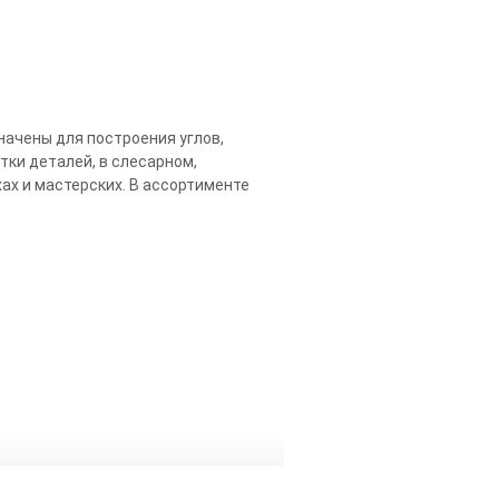
значены для построения углов,
тки деталей, в слесарном,
ах и мастерских. В ассортименте