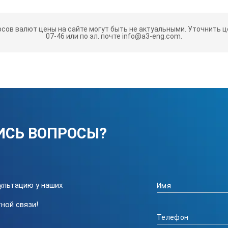
ки:
рсов валют цены на сайте могут быть не актуальными.
Уточнить це
07-46 или по эл. почте info@a3-eng.com.
кая сторона мм
Длинная сторона
5,0x3,5
5,0х3,5
ИСЬ ВОПРОСЫ?
лект поставки оборудования могут быть изменены производител
ультацию у наших
ной связи!