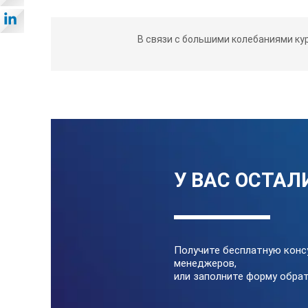
Технические характеристи
В связи с большими колебаниями ку
Размер мм
Корот
40x28
8,0x3,5
25x20
6,0х3,5
У ВАС ОСТАЛ
*Технические характеристики и комп
уведомления.
Получите бесплатную конс
менеджеров,
или заполните форму обрат