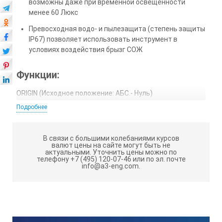
возможны даже при временной освещённости
менее 60 Люкс
Превосходная водо- и пылезащита (степень защиты
IP67) позволяет использовать инструмент в
условиях воздействия брызг СОЖ
Функции:
ORIGIN (Исходное положение: АБС.- Нуль)
Подробнее
Технические характеристики
штангенциркулей ABSOLUTE Digimatic:
В связи с большими колебаниями курсов
Погрешность
валют цены на сайте могут быть не
актуальными.
Уточнить цены можно по
телефону +7 (495) 120-07-46 или по эл. почте
info@a3-eng.com.
±0,02 мм
(без учёта ошибки квантования)