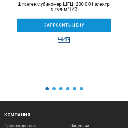
Штангенглубиномер ШГЦ- 200 0.01 электр.
с тол-м ЧИЗ
Глубиномер
ЗАПРОСИТЬ ЦЕНУ
Вывод данных
L
[мм]
1
2
3
4
5
6
а
[мм]
КОМПАНИЯ
Производители
Лицензии