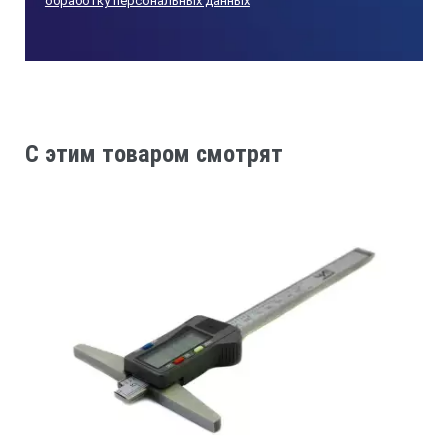
обработку персональных данных
ЖК-дисплей; высота символов 7,5 мм
C этим товаром смотрят
Метрические
Без приводного ролика
№
Диапазон
[мм]