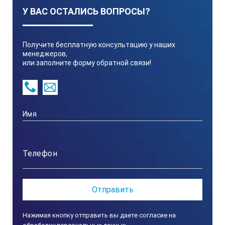
Макс. скорость отклика
У ВАС ОСТАЛИСЬ ВОПРОСЫ?
Неограничена
Получите бесплатную консультацию у наших
менеджеров,
или заполните форму обратной связи!
Питание
Солнечные элементы
Разрешение
0,01 мм
Нажимая кнопку отправить вы даете согласие на
Дисплей