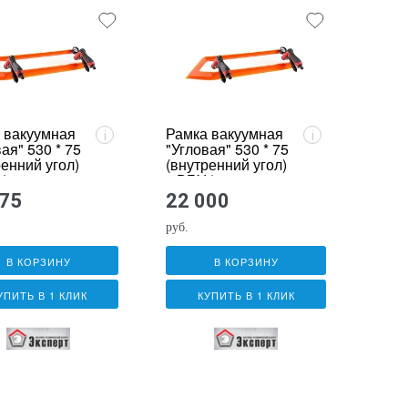
 вакуумная
Рамка вакуумная
i
i
ая" 530 * 75
"Угловая" 530 * 75
ренний угол)
(внутренний угол)
* с
с ВБУ *
еткой
(стандартная)
275
22 000
руб.
В КОРЗИНУ
В КОРЗИНУ
УПИТЬ В 1 КЛИК
КУПИТЬ В 1 КЛИК