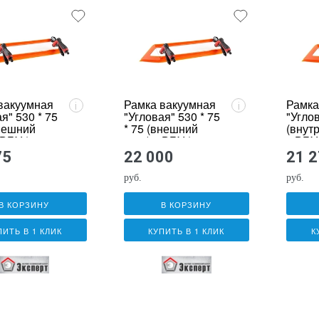
вакуумная
Рамка вакуумная
Рамка
i
i
я" 530 * 75
"Угловая" 530 * 75
"Углов
внешний
* 75 (внешний
(внут
 ВБУ * с
угол) с ВБУ *
с ВБУ 
ткой
(стандартная)
подсв
75
22 000
21 
руб.
руб.
В КОРЗИНУ
В КОРЗИНУ
ПИТЬ В 1 КЛИК
КУПИТЬ В 1 КЛИК
К