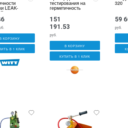
ичности
тестирования на
320
ки LEAK-
герметичность
ER
газовых и
AX
гидравлических
86
151
59 
трубопроводов
191.53
testo 324
уб.
руб.
руб.
В КОРЗИНУ
В КОРЗИНУ
ПИТЬ В 1 КЛИК
К
КУПИТЬ В 1 КЛИК