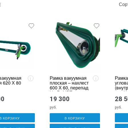
Сор
unk_default
e2_chunk_alternate
вакуумная
Рамка вакуумная
Рамка
i
i
я 620 Х 80
плоская – нахлест
углов
600 Х 60, перепад
(внут
Н6 RuNDT
530 Х
00
19 300
28 
руб.
руб.
В КОРЗИНУ
В КОРЗИНУ