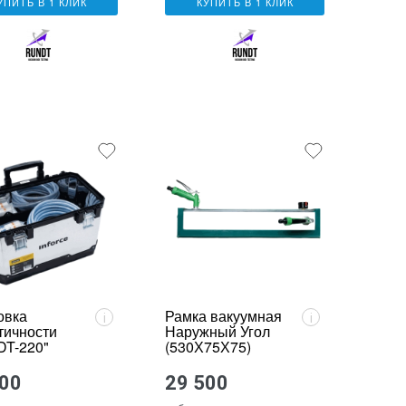
УПИТЬ В 1 КЛИК
КУПИТЬ В 1 КЛИК
овка
Рамка вакуумная
i
i
тичности
Наружный Угол
T-220"
(530Х75Х75)
000
29 500