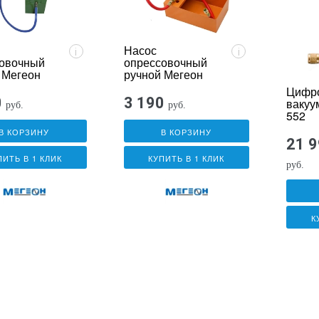
Насос
i
i
овочный
опрессовочный
 Мегеон
ручной Мегеон
98025
Цифр
0
3 190
вакуу
руб.
руб.
552
В КОРЗИНУ
В КОРЗИНУ
21 
ПИТЬ В 1 КЛИК
КУПИТЬ В 1 КЛИК
руб.
К