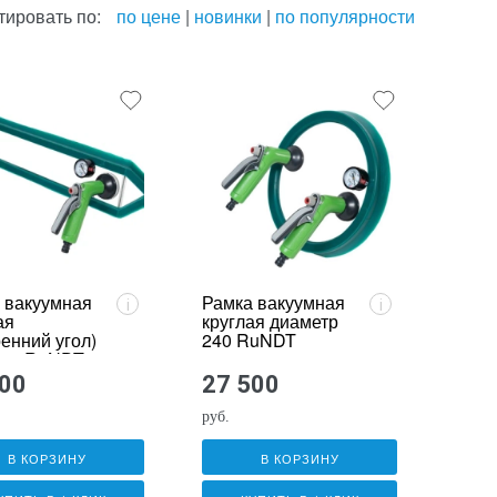
тировать по:
по цене
|
новинки
|
по популярности
 вакуумная
Рамка вакуумная
i
i
ая
круглая диаметр
ренний угол)
240 RuNDT
 75 RuNDT
500
27 500
руб.
В КОРЗИНУ
В КОРЗИНУ