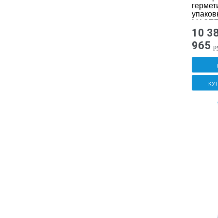
гермет
упаков
MAST
MAPM
10 3
965
р
КУ