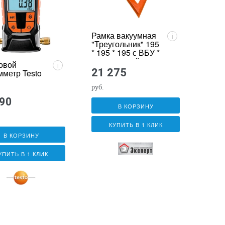
Рамка вакуумная
i
"Треугольник" 195
* 195 * 195 с ВБУ *
с подсветкой
овой
i
21 275
мметр Testo
руб.
990
В КОРЗИНУ
КУПИТЬ В 1 КЛИК
В КОРЗИНУ
УПИТЬ В 1 КЛИК