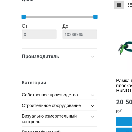
mse2_ch
ms
От
До
Производитель
Рамка 
Категории
плоска
RuNDT
Собственное производство
20 5
Строительное оборудование
руб.
Визуально измерительный
контроль
Радиографический