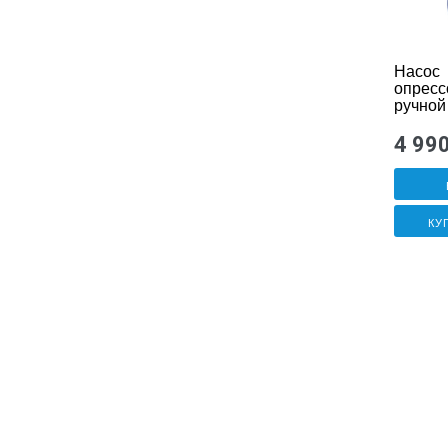
Насос
опресс
ручной
98060
4 99
КУ