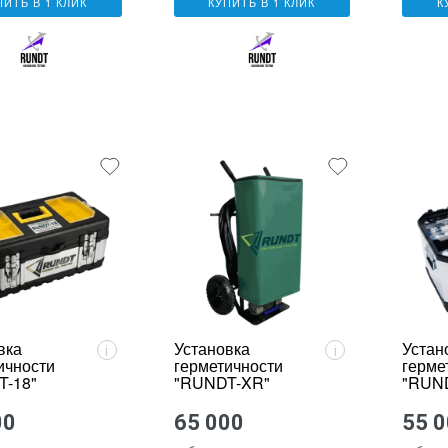
ПИТЬ В 1 КЛИК
КУПИТЬ В 1 КЛИК
К
вка
Установка
Устан
i
i
ичности
герметичности
герме
T-18"
"RUNDT-XR"
"RUND
00
65 000
55 