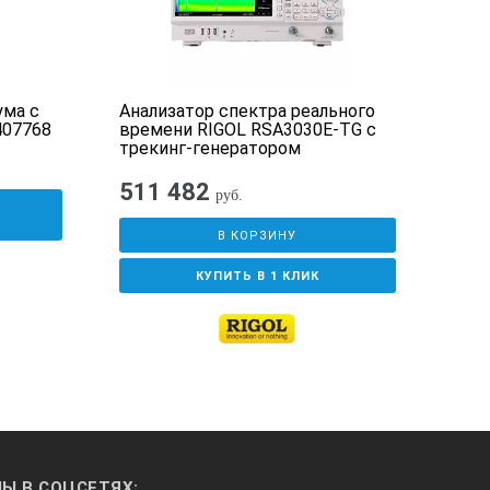
ма с
Анализатор спектра реального
АТЕ
407768
времени RIGOL RSA3030E-TG с
трекинг-генератором
511 482
10
руб.
У
В КОРЗИНУ
КУПИТЬ В 1 КЛИК
Ы В СОЦСЕТЯХ: