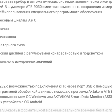
ьзовать прибор в автоматических системах экологического конт
й. В шумомере АТЕ-9030 имеется возможность сохранения измер
з!!! использования специального программного обеспечения.
весовым шкалам: A и С
вания
диапазона
аторного типа
кий дисплей с регулируемой контрастностью и подсветкой
мального измеренных значений
32 с возможностью подключения к ПК через порт USB с помощь
граммной обработкой данных с помощью программ Aktakom ATE Ea
 использованием ОС Windows или AKTAKOM Smart Data Monitor (ASD
 устройств с ОС Android.
 SD-карту в формате Excel в режиме реального времени без!!! ис