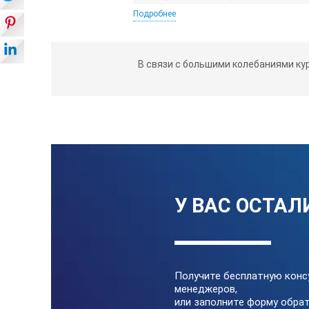
программного обеспечения
Подробнее
ручной и автоматический режим 
запись до 100 измерений во вну
В связи с большими колебаниями ку
Данный прибор совместно с преобра
(ATEEM) или Aktakom Data Logger Mon
(ASDL) для планшетов и мобильных у
математическую обработку результа
Технические харак
диапазон измерения уровня звука: 3
У ВАС ОСТАЛ
разрешающая способность: 0,1 д
погрешность измерения (1 кГц, 94 
частотный диапазон: 31,5 Гц...8 кГ
Получите бесплатную конс
режим измерения: 200 мс (быстры
менеджеров,
или заполните форму обрат
дисплей: ЖК размером 52х38 мм