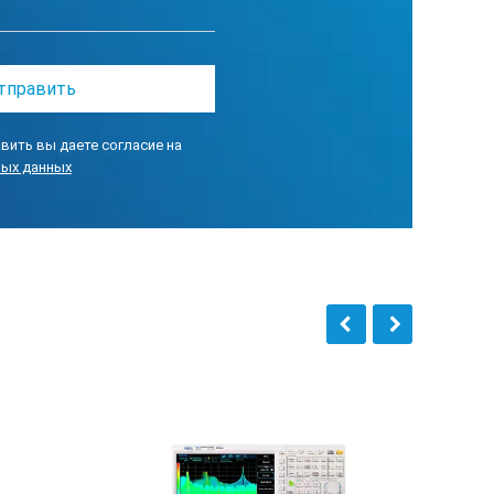
ю преобразователя интерфейса
sy Monitor (ATEEM) и Aktakom Data
M) и Aktakom Smart Data Logger
вить вы даете согласие на
ных данных