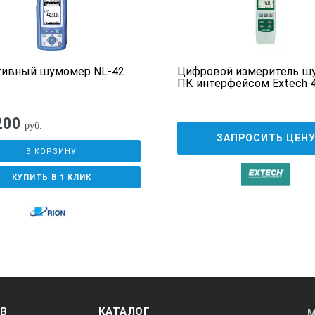
onitor Aktakom ATE Easy Monitor Программное обеспечение
тивный шумомер NL-42
Цифровой измеритель шу
ПК интерфейсом Extech 
200
руб.
ЗАПРОСИТЬ ЦЕН
В КОРЗИНУ
КУПИТЬ В 1 КЛИК
ОВ
КАТАЛОГ
М