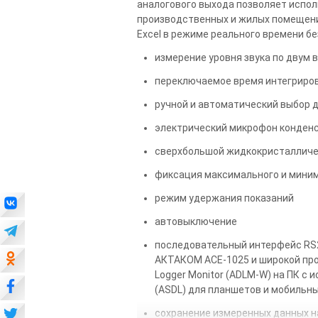
аналогового выхода позволяет испол
производственных и жилых помещени
Excel в режиме реального времени бе
измерение уровня звука по двум 
переключаемое время интегриро
ручной и автоматический выбор 
электрический микрофон конденс
сверхбольшой жидкокристалличес
фиксация максимального и мини
режим удержания показаний
автовыключение
последовательный интерфейс RS2
АКТАКОМ АСЕ-1025 и широкой про
Logger Monitor (ADLM-W) на ПК с
(ASDL) для планшетов и мобильных
сохранение измеренных данных на