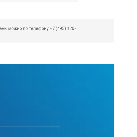
ны можно по телефону +7 (495) 120-
чением Aktakom ATE Easy Monitor
(ASDM) или Aktakom Smart Data Logger
 уровня шума и разнообразную
130 дБ и автовыбор диапазона)