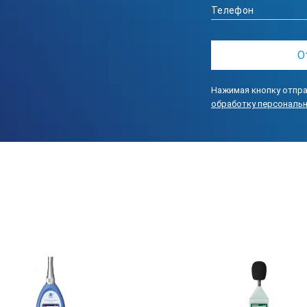
 1 до 16 ГГб (рекомендовано до 4 ГГб)
32 с возможностью подключения к ПК через порт USB с помощь
граммной обработкой данных с помощью программ Aktakom ATE Ea
 использованием ОС Windows или AKTAKOM Smart Data Monitor (ASD
 устройств с ОС Android.
Нажимая кнопку отпра
обработку персональ
5х68х45 мм
7 мм
 таре 145х70х270, вес 0,5 кг.
ектация