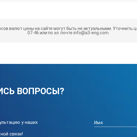
регистратора данных
треннюю память прибора в режиме ручного регистратора
рсов валют цены на сайте могут быть не актуальными.
Уточнить це
07-46 или по эл. почте info@a3-eng.com.
зователем интерфейсов АКТАКОМ АСЕ-1025 и программным обеспе
itor (ADLM-W) на ПК (ОС Windows), и AKTAKOM Smart Data Monitor 
стройств с ОС Android, реализует автоматизированные измерения
тов измерений.
теристики
0...130 дБ (3 поддиапазона по 50 дБ: 30...80 дБ; 50...100 дБ; 80...
ИСЬ ВОПРОСЫ?
Б
дБ): ±1,4 дБ
ц
ультацию у наших
й), 500 мс (медленный)
ной связи!