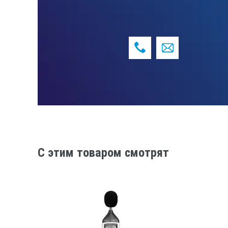
использование SD-карт объемом от
последовательный интерфейс RS2
АКТАКОМ АСЕ-1025 и широкой про
Logger Monitor (ADLM-W) на ПК с
(ASDL) для планшетов и мобильных
питание: 6 батареек типа АА 1,5 В
габаритные размеры прибора: 24
внешний диаметр микрофона: 12,
масса 489 г
Габаритные размеры в упаковочной
C этим товаром смотрят
Стандартная компл
шумомер
Эксплуатационный документ