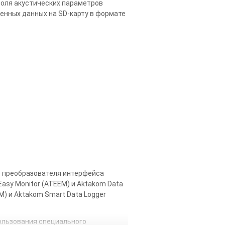
роля акустических параметров
енных данных на SD-карту в формате
ю преобразователя интерфейса
sy Monitor (ATEEM) и Aktakom Data
M) и Aktakom Smart Data Logger
пользования специального