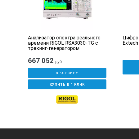
Калибровка
Выход
Анализатор спектра реального
Цифро
Класс защиты
времени RIGOL RSA3030-TG с
Extech
трекинг-генератором
Внешние условия
667 052
руб.
В КОРЗИНУ
Цифровой дисплей
КУПИТЬ В 1 КЛИК
Входящий сигнал от трансмиттера
Дисплей
Программируемые данные (ПДВ)