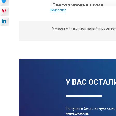
Сенсор уровня шума
Подробнее
Диапазон
В связи с большими колебаниями ку
Разрешение
Точность
У ВАС ОСТАЛ
Оценка
Питание
Получите бесплатную конс
Длина кабеля
менеджеров,