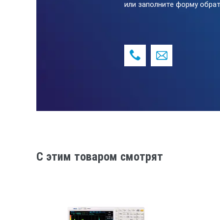
или заполните форму обрат
Настенное крепление
Внешние условия
Микрофон
Нормы
Трансмиттер
C этим товаром смотрят
Корпус
Питание