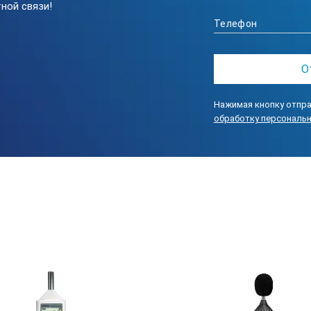
ной связи!
В комплекте
max. 85 % относит. влажн/ 0 ... + 50 °
Нажимая кнопку отпра
Микрофон 1/2" Electret
обработку персональ
IEC 651 тип II (класс II)
Пластик ABS
90 ... 260 В (max. 1,5 A )