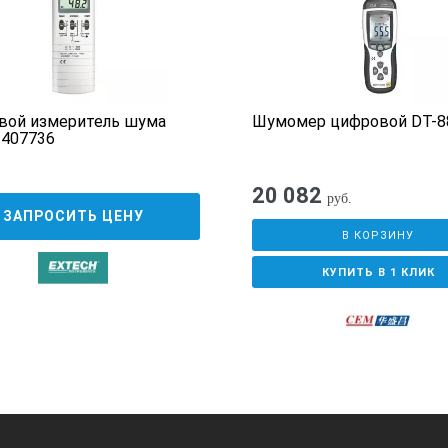
Возможна, с помощью потайного в
4 ... 20 мА
вой измеритель шума
Шумомер цифровой DT-8
IP 54
 407736
max. 85 % относит. влажн. / 0 ... + 50 
20 082
руб.
ЗАПРОСИТЬ ЦЕНУ
В КОРЗИНУ
КУПИТЬ В 1 КЛИК
4 - 20 мА
-1999 ... 9999
Сохраняются в памяти прибора