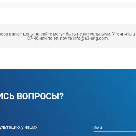
30 ... 130 Дб в трех диапазонах
I. 30...80 Дб(A)
рсов валют цены на сайте могут быть не актуальными.
Уточнить це
II. 50...100 Дб(A)
07-46 или по эл. почте info@a3-eng.com.
III. 80...130 Дб(A)
0,1 Дб
±1,5 Дб
ИСЬ ВОПРОСЫ?
A
Через трансмиттер
ультацию у наших
1,5 м