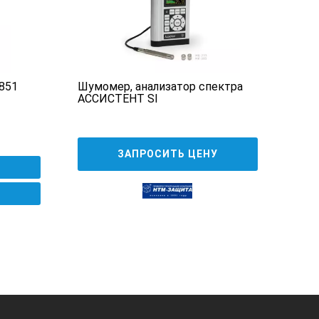
инта
851
Шумомер, анализатор спектра
Шум
АССИСТЕНТ SI
°C
ЗАПРОСИТЬ ЦЕНУ