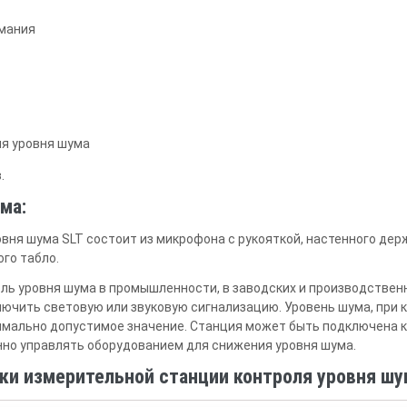
рмания
ия уровня шума
.
ма:
ня шума SLT состоит из микрофона с рукояткой, настенного держа
го табло.
оль уровня шума в промышленности, в заводских и производстве
ключить световую или звуковую сигнализацию. Уровень шума, при 
имально допустимое значение. Станция может быть подключена к
нно управлять оборудованием для снижения уровня шума.
ки измерительной станции контроля уровня шу