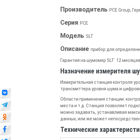
Производитель
: PCE Group, Ге
Серия
: PCE
Модель
: SLT
Описание
: прибор для определен
Гарантия на шумомер SLT: 12 месяцев
Назначение измерителя шу
Измерительная станция контроля уров
трансмиттера уровня шума и цифрово
Области применения станции: контр
места и т.д. Станция позволяет под
можно задавать, устанавливая макс
данных, или же может непосредстве
Технические характеристи