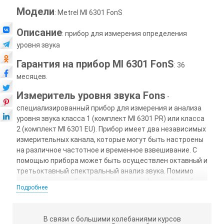
Модели
: Metrel MI 6301 FonS
Описание
: прибор для измерения определения
уровня звука
Гарантия на прибор MI 6301 FonS
: 36
месяцев.
Измеритель уровня звука Fons
-
специализированный прибор для измерения и анализа
уровня звука класса 1 (комплект MI 6301 PR) или класса
2 (комплект MI 6301 EU). Прибор имеет два независимых
измерительных канала, которые могут быть настроены
на различное частотное и временное взвешивание. С
помощью прибора может быть осуществлен октавный и
третьоктавный спектральный анализ звука. Помимо
оптимального набора измерительных функций, прибор
Подробнее
имеет внутреннюю память, USB-интерфейс для связи с
ПК и профессиональное ПО, что обеспечивает удобство
хранения, обработки и анализа результатов.
В связи с большими колебаниями курсов