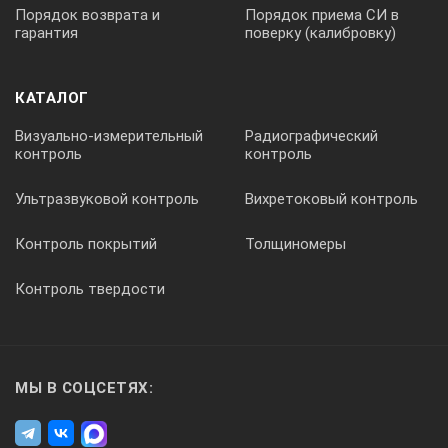
Порядок возврата и
Порядок приема СИ в
гарантия
поверку (калибровку)
Диапазон измерений
КАТАЛОГ
Разрешение
Визуально-измерительный
Радиографический
контроль
контроль
Погрешность измерений
Ультразвуковой контроль
Вихретоковый контроль
Универсальный микроклиматический дат
Контроль покрытий
Толщиномеры
Контроль твердости
- Температура
-20 ...+60 ºC
МЫ В СОЦСЕТЯХ:
0,1 ºC