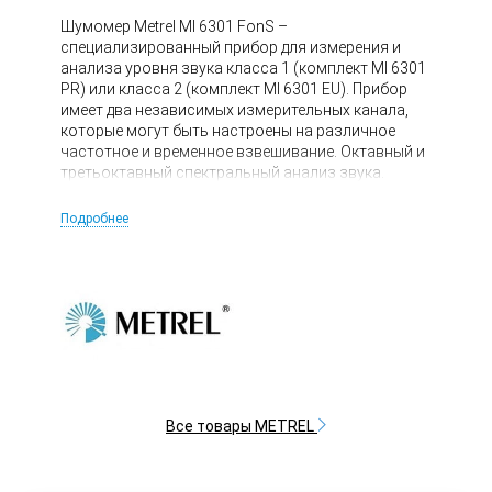
Шумомер Metrel MI 6301 FonS –
специализированный прибор для измерения и
анализа уровня звука класса 1 (комплект MI 6301
PR) или класса 2 (комплект MI 6301 EU). Прибор
имеет два независимых измерительных канала,
которые могут быть настроены на различное
частотное и временное взвешивание. Октавный и
третьоктавный спектральный анализ звука.
Измеритель уровня звука Metrel MI 6301 имеет
внутреннюю память, USB-интерфейс для связи с
Подробнее
ПК и профессиональное ПО.
Все товары METREL