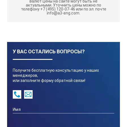
валют цены на сайте могут быть не
Функции измерителя уровня звука Metrel
актуальными.
Уточнить цены можно по
MI 6301 FonS:
телефону +7 (495) 120-07-46 или по эл. почте
info@a3-eng.com.
Измерение уровня звука с временным
взвешиванием.
Измерение уровня звука усредненного по времени
или эквивалентного непрерывного уровня звука.
Измерение уровня звука с максимальным
У ВАС ОСТАЛИСЬ ВОПРОСЫ?
временным взвешиванием.
Измерение уровня звука с минимальным временным
Получите бесплатную консультацию у наших
взвешиванием.
менеджеров,
Измерение максимального уровня звука.
или заполните форму обратной связи!
Измерение уровня звукового воздействия.
Измерение процентиля уровня звукового давления.
Отличительные особенности измерителя
шума Metrel MI 6301: