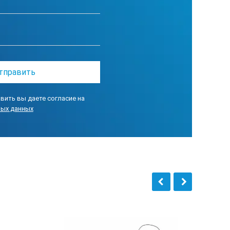
выключения питания (режим
вить вы даете согласие на
ных данных
н, 2.2...67 миль/ч, 1.9...58 морских миль/ч