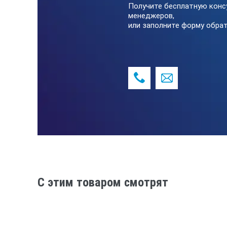
Интерфейс USB, адаптер USB – UART.
Получите бесплатную конс
ожидания)/
менеджеров,
или заполните форму обрат
Поверка
Реестр номер
Дисплей
Модель
Диапазон измерений скорости возд
C этим товаром смотрят
Диапазон измерения объёма воздуш
Диапазон измерения уровня шума, 