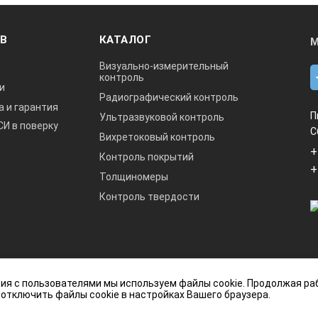
USB, адаптер USB – UART
ОВ
КАТАЛОГ
М
Визуально-измерительный
ачения MAX
да
контроль
и
Радиографический контроль
а и гарантия
П
Ультразвуковой контроль
ения MIN
да
СИ в поверку
С
Вихретоковый контроль
+
Контроль покрытий
 AVG
да
+
Толщиномеры
Контроль твердости
Батарея 9 В
2 года.
данный интернет-сайт носит исключительно
ия с пользователями мы используем файлы cookie. Продолжая ра
ется публичной офертой, определяемой
 отключить файлы cookie в настройках Вашего браузера.
кой Федерации.