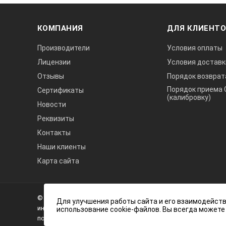
Интерфейс
КОМПАНИЯ
ДЛЯ КЛИЕНТ
Производители
Условия оплаты
Функция вывода максимального зн
Лицензии
Условия доставк
Отзывы
Порядок возврат
Функция вывода минимального знач
Порядок приема 
Сертификаты
(калибровку)
Новости
Функция вывода среднего значения
Реквизиты
Контакты
Элемент питания
Наши клиенты
Карта сайта
Гарантия
А3
Инжиниринг
© 2026 А3 Инжиниринг Обращаем Ваше внимание на то, что 
Нагорный
Для улучшения работы сайта и его взаимодейств
информационный характер и ни при каких условиях не явля
использование cookie-файлов. Вы всегда можете
проезд
положениями статьи 437 (2) Гражданского кодекса Российс