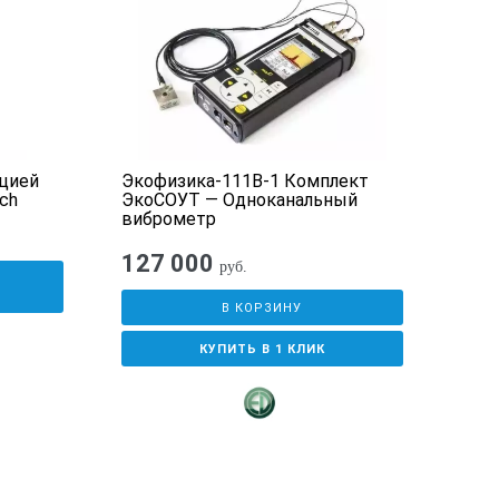
2502°F (ТХА)
цией
Экофизика-111В-1 Комплект
Шум
ch
ЭкоСОУТ — Одноканальный
виброметр
 миль/ч; °C; °F; м³/мин; фут³/мин
127 000
руб.
У
В КОРЗИНУ
КУПИТЬ В 1 КЛИК