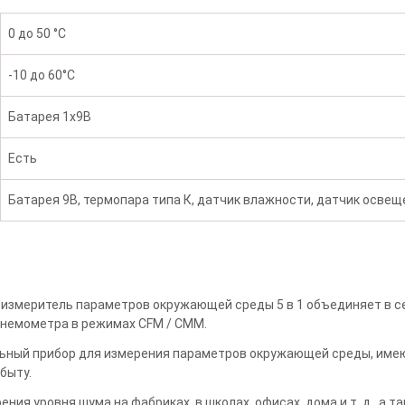
0 до 50 °C
-10 до 60°C
Батарея 1x9В
Есть
Батарея 9В, термопара типа К, датчик влажности, датчик осве
змеритель параметров окружающей среды 5 в 1 объединяет в с
анемометра в режимах CFM / CMM.
ьный прибор для измерения параметров окружающей среды, име
 быту.
ния уровня шума на фабриках, в школах, офисах, дома и т. д., а 