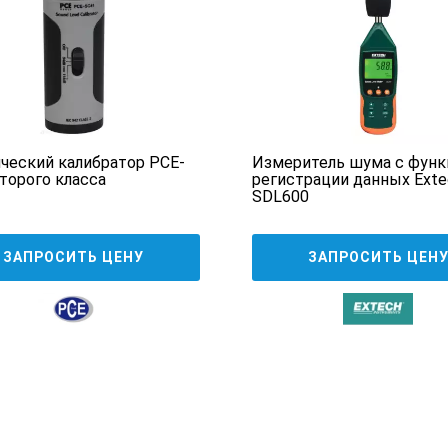
ия, lux
20000
RH
5...98
-30...60°C / -22...140°F, -100...1372°C / -148...
ческий калибратор PCE-
Измеритель шума с функ
торого класса
регистрации данных Exte
SDL600
dB; lux; м/с; км/ч; фут/мин; миль/ч; морских
ЗАПРОСИТЬ ЦЕНУ
ЗАПРОСИТЬ ЦЕН
да
да
0...50
-10...60