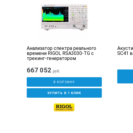
Диапазон измерения уровня освещен
Диапазон измерения влажности, %
Диапазон измерения температур
Анализатор спектра реального
Акусти
времени RIGOL RSA3030-TG с
SC41 в
трекинг-генератором
Единицы измерения
667 052
руб.
Индикатор низкого заряда батареи
В КОРЗИНУ
КУПИТЬ В 1 КЛИК
Подсветка
Температура эксплуатации, °C
Температура при хранении, °С