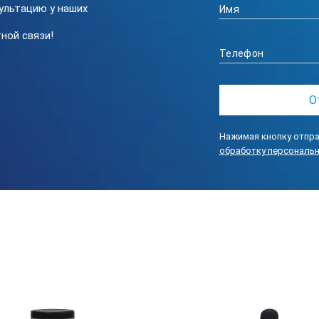
 7. Индикация низкого заряда батареи и режим автоматического 
ультацию у наших
ной связи!
3 800 руб с НДС
91508-24
ЖК
Нажимая кнопку отпра
обработку персональ
DT-859B
уха
0.4...30 м/с, 3.6...108 км/ч, 196...5900 фут/ми
ного потока, м³/мин
0...999900
dB
30...130