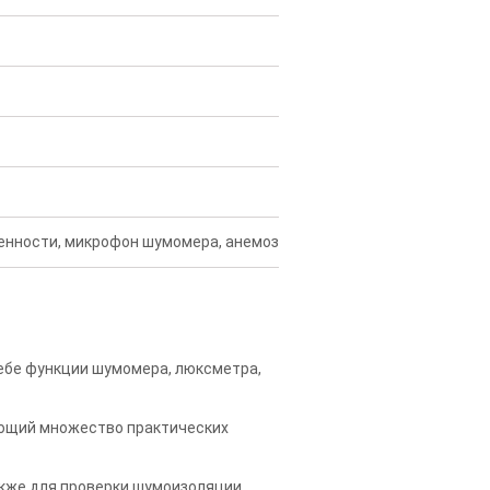
щенности, микрофон шумомера, анемозонд и подарочная коробка с
ебе функции шумомера, люксметра,
ющий множество практических
также для проверки шумоизоляции