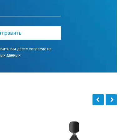
физика-110В (Белая)) (при наличии
 однокомпонентных вибродатчиков
110А-DIN
вить вы даете согласие на
ных данных
а: