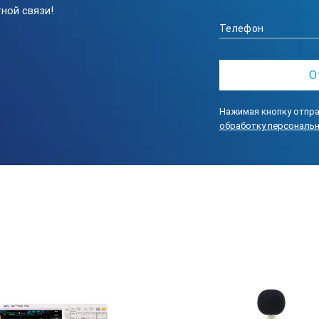
ной связи!
в по трем каналам в диапазоне частот до 10 кГц (20 кГц для Эко
опция)
 в трех точках в диапазоне частот до 10 кГц (при наличии трех
ий звука при подключении цифрового преобразователя ОКТАФОН-
Нажимая кнопку отпра
вибрации и других статистических показателей
обработку персональ
и прибора Экофизика-111В-1 в качестве виброметр
арты, показатели точности
ометра