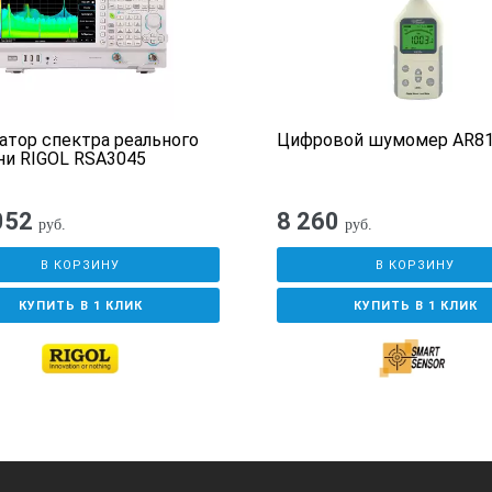
ля
атор спектра реального
Цифровой шумомер AR8
щей вибрации (измеряются одновременно)
и RIGOL RSA3045
кальной вибрации (измеряются одновременно
052
8 260
руб.
руб.
ики
В КОРЗИНУ
В КОРЗИНУ
КУПИТЬ В 1 КЛИК
КУПИТЬ В 1 КЛИК
он измерений виброускорения с вибропреобра
ительной погрешности измерения виброускор