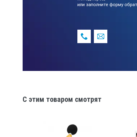
или заполните форму обрат
Одновременное измерение спектро
трехосевого вибродатчика (доп. 
Измерение вибрации одновременно
(доп. опция)
Возможность индикации измерен
Измерение процентилей Ln, дозы 
Технические характеристик
Удовлетворяемые станд
C этим товаром смотрят
Режимы измерения вибр
Количество каналов