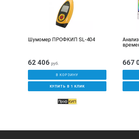
Тип вибропреобразовате
Измеряемые параметры
3
Шумомер ПРОФКИП SL-404
Анализ
Частотные коррекции об
времен
Частотные коррекции ло
62 406
667 
руб.
Временные характерист
В КОРЗИНУ
КУПИТЬ В 1 КЛИК
Линейный рабочий диапаз
Пределы основной относ