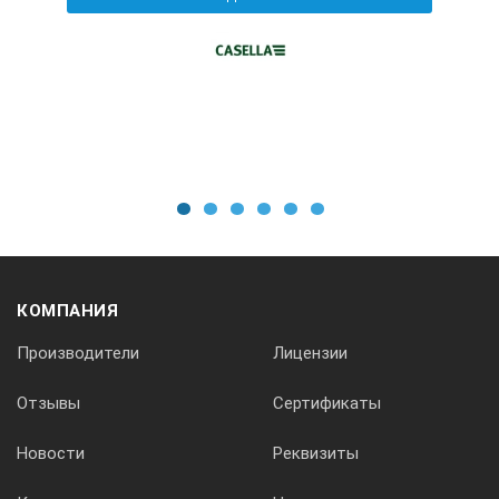
testo 816-4
Текущий и максимальный уровень звука
☼
1
2
3
4
5
6
☼
☼
КОМПАНИЯ
Производители
Лицензии
☼
Отзывы
Сертификаты
Регистрация данных с периодичностью 1 с
Новости
Реквизиты
-