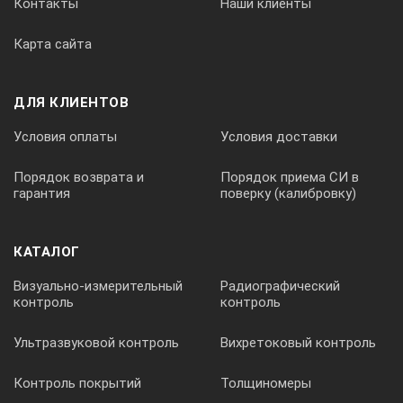
Контакты
Наши клиенты
Карта сайта
☼
ДЛЯ КЛИЕНТОВ
-
Условия оплаты
Условия доставки
☼
Порядок возврата и
Порядок приема СИ в
гарантия
поверку (калибровку)
Выбор периодичности регистрации данных (1...10 с)
КАТАЛОГ
-
Визуально-измерительный
Радиографический
контроль
контроль
-
Ультразвуковой контроль
Вихретоковый контроль
-
Контроль покрытий
Толщиномеры