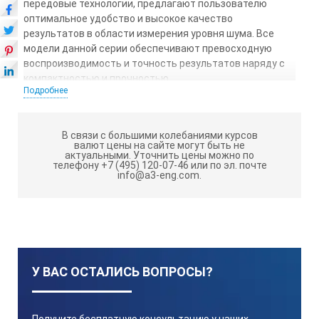
передовые технологии, предлагают пользователю
оптимальное удобство и высокое качество
результатов в области измерения уровня шума. Все
модели данной серии обеспечивают превосходную
воспроизводимость и точность результатов наряду с
компактностью и прочностью.
Подробнее
Проведите оценку параметров шумового климата в
рабочих зонах - быстро, точно и в соответствии с
необходимыми требованиями.
В связи с большими колебаниями курсов
валют цены на сайте могут быть не
актуальными.
Уточнить цены можно по
Шумомер testo 816-3 обладает
телефону +7 (495) 120-07-46 или по эл. почте
info@a3-eng.com.
следующими отличительными
особенностями:
Интуитивное управление посредством 2-х кнопок
Прочный корпус, изысканный дизайн
У ВАС ОСТАЛИСЬ ВОПРОСЫ?
Дисплей с высокой разрешающей способностью
ПО "db24" (опция)
Получите бесплатную консультацию у наших