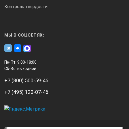
☼
Контроль твердости
Усреднение (Leq или Lavg)
МЫ В СОЦСЕТЯХ:
-
-
Пн-Пт: 9:00-18:00
Сб-Вс: выходной
☼
+7 (800) 500-59-46
☼
+7 (495) 120-07-46
А3
Технические параметры testo 816-3:
Инжиниринг
© 2026 А3 Инжиниринг Обращаем Ваше внимание на то, что данный