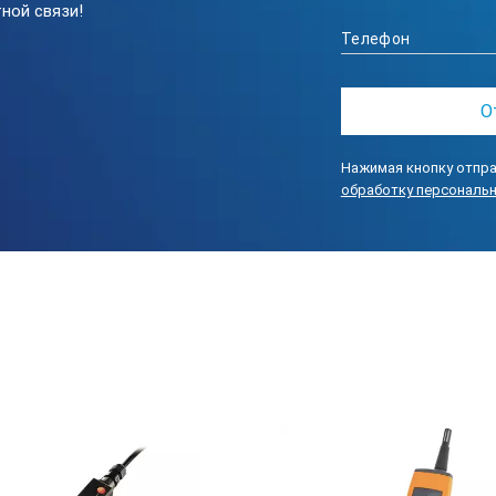
ной связи!
0 - 150 дБА
2 – 150 дБС
0 – 150 дБZ
0-150 дБ спектры
квивалент,
ыстро,
Нажимая кнопку отпра
едленно
обработку персональ
мпульс,
ик
ктавный спектр
1,5Гц – 16 кГц
ретьоктавный спектр
5 Гц – 20 кГц
AX, MIN всех параметров. Статистическое распределение. Монит
оответствует ГОСТ 17187-81, МЭК 61672-1, МЭК 61260, ГОСТ Р 53