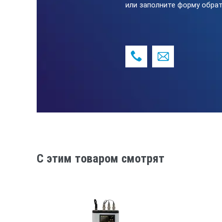
или заполните форму обрат
Частотные коррекции, диапазон
2
2
3
1
Временные характеристики
Э
Б
М
И
П
Спектры
О
3
Т
2
C этим товаром смотрят
Другое
M
Примечание
С