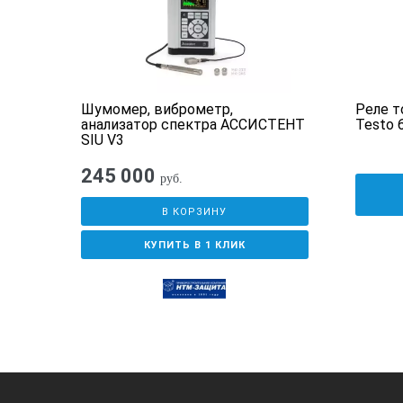
И
Комплект поставки АРМ:
Шумомер, виброметр,
Реле т
210
анализатор спектра АССИСТЕНТ
Testo 
шумомер-виброметр АССИСТЕНТ TO
SIU V3
ноутбук с предустановленным ком
245 000
руб.
Варианты ноутбука на выбор:
В КОРЗИНУ
Toshiba Satellite R830-13D, ЖК 13
КУПИТЬ В 1 КЛИК
Sony Vaio VPC-EB4S1R, ЖК 15,5", 