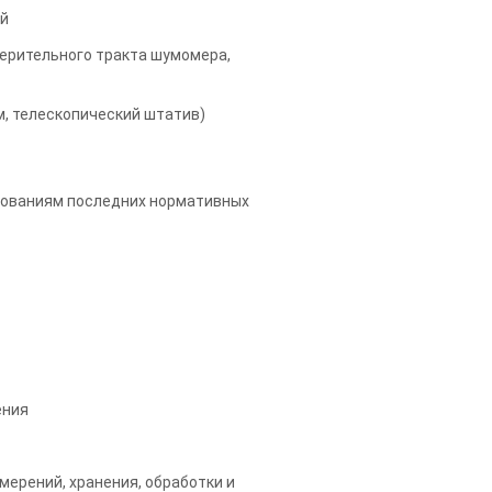
ый
ерительного тракта шумомера,
м, телескопический штатив)
бованиям последних нормативных
ения
ерений, хранения, обработки и