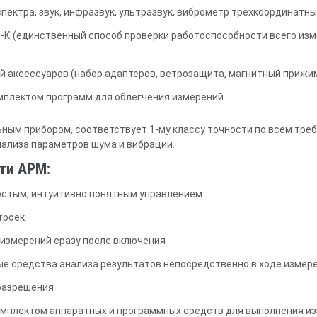
спектра, звук, инфразвук, ультразвук, виброметр трехкоординатн
-К (единственный способ проверки работоспособности всего изм
й аксессуаров (набор адаптеров, ветрозащита, магнитный прижи
мплектом программ для облегчения измерений.
ым прибором, соответствует 1-му классу точности по всем тре
нализа параметров шума и вибрации.
ти АРМ:
остым, интуитивно понятным управлением
троек
 измерений сразу после включения
е средства анализа результатов непосредственно в ходе измер
разрешения
омплектом аппаратных и программных средств для выполнения изм