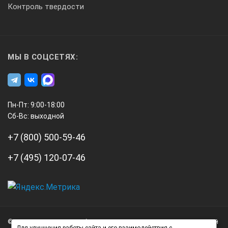
Контроль твердости
Korrelator - электроника
МЫ В СОЦСЕТЯХ:
Питание:
Пн-Пт: 9:00-18:00
Сб-Вс: выходной
аккумуляторы 2 x 3,4 Ачас 6В
+7 (800) 500-59-46
Время работы:
+7 (495) 120-07-46
6 час
А3
Время зарядки:
Инжиниринг
© 2026 А3 Инжиниринг Обращаем Ваше внимание на то, что данный
Нагорный