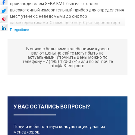
производителем SEBA KMT был изготовлен
высокоточный измерительный прибор для определения
мест утечек с неведомыми до сих пор
характеристиками. С помощью ноутбука-коррелятора
CORRELUX может быть достигнуто оптимальное
Подробнее
оснащение, а также экономически эффективное
обслуживание водопроводов. Ноутбук-коррелятор
CORRELUX P100 соединяет в себе измерительную
В связи с большими колебаниями курсов
валют цены на сайте могут быть не
точность 32-битного коррелятора с дружелюбным
актуальными.
Уточнить цены можно по
пользовательским интерфейсом, который известен по
телефону +7 (495) 120-07-46 или по эл. почте
info@a3-eng.com.
Windows- совместимым приложениям.
Коррелятор Correlux P100 обладает
следующими особенностями:
Комбинация из высокоточного коррелятора и
ноутбука
У ВАС ОСТАЛИСЬ ВОПРОСЫ?
Множество графических функций анализа,
достигнутых с помощью специальных графических
Получите бесплатную консультацию у наших
алгоритмов отображения
менеджеров,