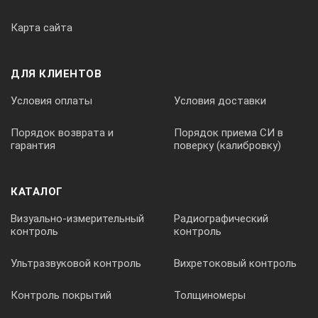
Дисплей:
Карта сайта
TFT-цветной дисплей
ДЛЯ КЛИЕНТОВ
Условия оплаты
Условия доставки
Питание:
Порядок возврата и
Порядок приема СИ в
гарантия
поверку (калибровку)
аккумулятор, сеть
КАТАЛОГ
Время работы:
Визуально-измерительный
Радиографический
контроль
контроль
2,5 час
Ультразвуковой контроль
Вихретоковый контроль
* Возможны изменения
Контроль покрытий
Толщиномеры