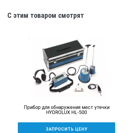
39420
C этим товаром смотрят
5125
2
260
136656
17765
Прибор для обнаружения мест утечки
HYDROLUX HL-500
3
ЗАПРОСИТЬ ЦЕНУ
600