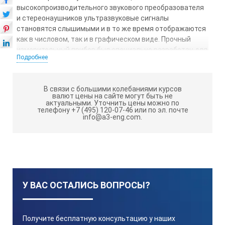
высокопроизводительного звукового преобразователя
и стереонаушников ультразвуковые сигналы
становятся слышимыми и в то же время отображаются
как в числовом, так и в графическом виде. Прочный
измерительный прибор был специально разработан для
Подробнее
непрерывного использования в тяжелых
промышленных условиях, при этом он достаточно
компактен, чтобы легко поместиться в любой карман.
В связи с большими колебаниями курсов
валют цены на сайте могут быть не
Расчет модели потерь утечки в
актуальными.
Уточнить цены можно по
системах сжатого воздуха
телефону +7 (495) 120-07-46 или по эл. почте
info@a3-eng.com.
Большое количество воздуха постоянно выходит с
высокой скоростью даже при малейшей утечки в
системах сжатого воздуха, что приводит к
значительному увеличению эксплуатационных
расходов:
У ВАС ОСТАЛИСЬ ВОПРОСЫ?
Диаметр утечки
Получите бесплатную консультацию у наших