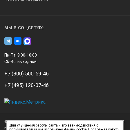
Интуитивно понятное управление
функциональными клавишами
Технические характеристики
МЫ В СОЦСЕТЯХ:
SL3000:
Параметр
Пн-Пт: 9:00-18:00
Сб-Вс: выходной
Значение
+7 (800) 500-59-46
Соединения
+7 (495) 120-07-46
Сигнальный вход
А3
Разъем для ультразвуковых зондов
Инжиниринг
© 2026 А3 Инжиниринг Обращаем Ваше внимание на то, что данный
Нагорный
Для улучшения работы сайта и его взаимодействия с
интернет-сайт носит исключительно информационный характер и
пользователями мы используем файлы cookie. Продолжая работу