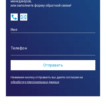
менеджеров,
Объем выходящего воздуха при 8 бар
или заполните форму обратной связи!
Потеря энергии**
мм
л/мин
м³/год*
кВт/год
Нажимая кнопку отправить вы даете согласие на
обработку персональных данных
1
75