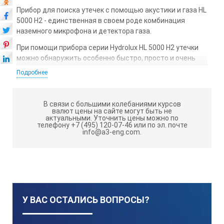
Прибор для поиска утечек с помощью акустики и газа HL
5000 H2 - единственная в своем роде комбинация
наземного микрофона и детектора газа.
При помощи прибора серии Hydrolux HL 5000 H2 утечки
можно обнаружить особенно быстро, просто и очень
надежно. В приборе используется современная
Подробнее
цифровая техника обработки сигнала (DSP), чтобы
четко распознать шум утечки даже при сильном шуме
окружающей среды. Шумы не только регистрируются
В связи с большими колебаниями курсов
акустическими методами, но и представляются в
валют цены на сайте могут быть не
актуальными.
Уточнить цены можно по
графическом виде при помощи современной техники
телефону +7 (495) 120-07-46 или по эл. почте
анализа двойного сегмента (DSA). Для пользователя
info@a3-eng.com.
это еще большая надежность при обнаружении потерь
воды.
Применение газа-индикатора для определения места
утечки основывается на методе, который уже годами
применяется для определения мест утечек в
У ВАС ОСТАЛИСЬ ВОПРОСЫ?
трубопроводах с помощью электрического газо-
чувствительного прибора. Для локализации места
утечки исследуемый трубопровод заполняется через