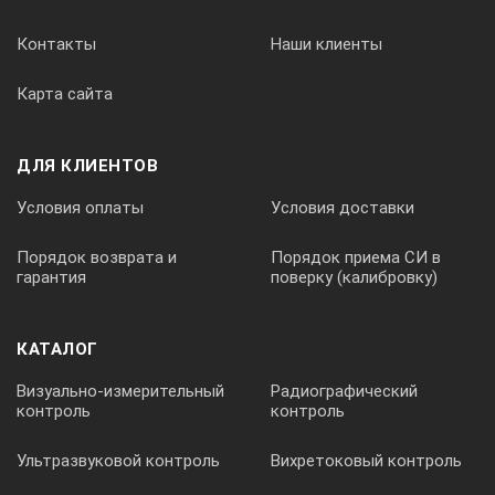
+
Контакты
Наши клиенты
Карта сайта
+
ДЛЯ КЛИЕНТОВ
Индикация шума утечки
Условия оплаты
Условия доставки
+
Порядок возврата и
Порядок приема СИ в
гарантия
поверку (калибровку)
+
КАТАЛОГ
Визуально-измерительный
Радиографический
Обновление ПО
контроль
контроль
Ультразвуковой контроль
Вихретоковый контроль
+