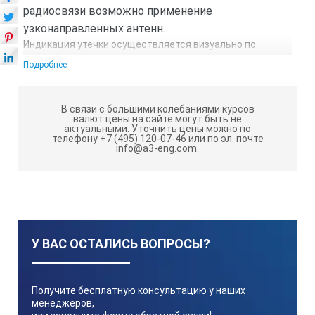
радиосвязи возможно применение
узконаправленных антенн.
Индикация утечки осуществляется визуально по
графику корреляционной функции. При
Подробнее
комплектации акустическим датчиком, Т10 позволяет
проводить поиск утечек визуально по спектру сигнала и
звуковым способом через головные телефоны.
В связи с большими колебаниями курсов
валют цены на сайте могут быть не
Основные функции Т10
актуальными.
Уточнить цены можно по
телефону +7 (495) 120-07-46 или по эл. почте
info@a3-eng.com.
Корреляционный течеискатель Т10 служит для точного
и быстрого обнаружения утечек и
несанкционированных врезок в трубопроводах
хозяйственно-питьевого водоснабжения, горячего
водоснабжения, отопления и для других систем
трубопроводов, при условии, что транспортируемая
среда выходит из трубы под давлением.
У ВАС ОСТАЛИСЬ ВОПРОСЫ?
Т10 позволяет фиксировать акустические сигналы с
частотами от 60 до 5000 Гц и отображает график
Получите бесплатную консультацию у наших
корреляционной функции. Регулируемый фильтр
менеджеров,
помогает выделить нужный сигнал и ограничить