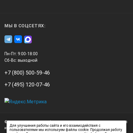
МЫ В СОЦСЕТЯХ:
Пн-Пт: 9:00-18:00
Сб-Вс: выходной
+7 (800) 500-59-46
+7 (495) 120-07-46
А3
Инжиниринг
© 2026 А3 Инжиниринг Обращаем Ваше внимание на то, что данный
Нагорный
Для улучшения работы сайта и его взаимодействия с
интернет-сайт носит исключительно информационный характер и
пользователями мы используем файлы cookie. Продолжая работу
проезд