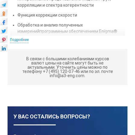
корреляции и спектра когерентности
Функция коррекции скорости
Обработка и анализ полученных
измеренийпрограммным обеспечением Enigma®
Подробнее
Компактное исполнение с зарядкой батареи в кейсе
Eureka3
– это новая инновационная разработка,
В связи с большими колебаниями курсов
валют цены на сайте могут быть не
которая построена на базе заслужившего доверие
актуальными.
Уточнить цены можно по
пользователей корреляционного течеискателя
телефону +7 (495) 120-07-46 или по эл. почте
info@a3-eng.com.
Eureka2R, дополненная новыми функциями. Eureka3
сочетает в себе простоту работы, благодаря
интерактивному сенсорному экрану, с оптимальной
производительностью и самыми современными
функциями обработки и анализа данных. Результат
этого высокая надежность локализации утечек и
быстрый возврат инвестиций.
У ВАС ОСТАЛИСЬ ВОПРОСЫ?
Дополнительные возможности: