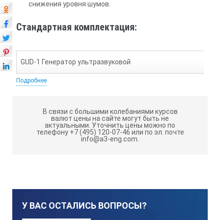
снижения уровня шумов.
Стандартная комплектация:
GUD-1 Генератор ультразвуковой
Подробнее
1
В связи с большими колебаниями курсов
валют цены на сайте могут быть не
WMRUGUD1
актуальными.
Уточнить цены можно по
телефону +7 (495) 120-07-46 или по эл. почте
info@a3-eng.com.
TUD-1 Ультразвуковой детектор утечек и электрических ра
1
У ВАС ОСТАЛИСЬ ВОПРОСЫ?
WMRUTUD1