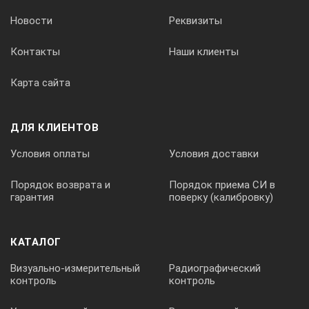
значительно повысить эффективность работ и
Новости
Реквизиты
находить даже незначительные повреждения.
Контакты
Наши клиенты
Карта сайта
ДЛЯ КЛИЕНТОВ
Условия оплаты
Условия доставки
Порядок возврата и
Порядок приема СИ в
гарантия
поверку (калибровку)
КАТАЛОГ
Визуально-измерительный
Радиографический
контроль
контроль
В качестве источника ультразвукового сигнала
используется генератор GUD-1, работающий в