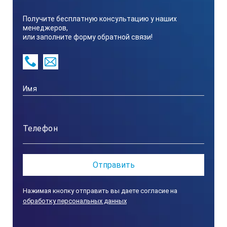
Насадка-концентратор № 1 «Раструб»
Получите бесплатную консультацию у наших
менеджеров,
или заполните форму обратной связи!
1
#
Насадка-концентратор № 2 «Труба»
1
#
Нажимая кнопку отправить вы даете согласие на
Насадка-концентратор № 3 «Нос»
обработку персональных данных
1