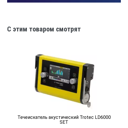
#
C этим товаром смотрят
Стереофонические наушники (сопротивление 32 Ом)
1
#
Футляр M6
1
Течеискатель акустический Trotec LD6000
WAFUTM6RU
SET