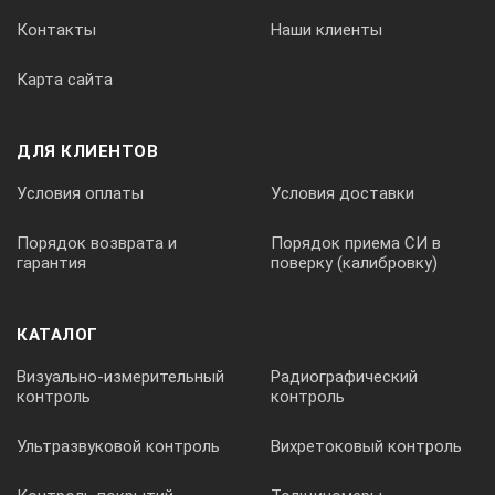
Контакты
Наши клиенты
Проверка батареи
Карта сайта
через микроконтроллер
ДЛЯ КЛИЕНТОВ
Выходное сопротивление
Условия оплаты
Условия доставки
Порядок возврата и
Порядок приема СИ в
< 10 Ом
гарантия
поверку (калибровку)
Источник питания
КАТАЛОГ
встроенный никель-металлогидридный аккумулятор, 8500 
Визуально-измерительный
Радиографический
контроль
контроль
Время работы
Ультразвуковой контроль
Вихретоковый контроль