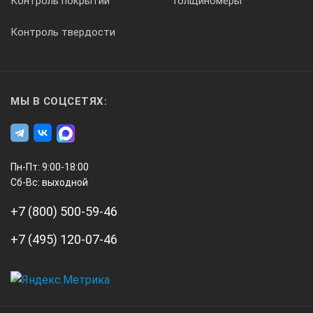
Контроль покрытий
Толщиномеры
более 10 ч непрерывной работы на одном цикле заряда
Контроль твердости
Хранение
до 100 измерений на каждый режим работы
МЫ В СОЦСЕТЯХ:
Соединения
Пн-Пт: 9:00-18:00
2 x SMA антенных гнезда, разъем байонетного датчика (IP65
Сб-Вс: выходной
+7 (800) 500-59-46
Языки меню
+7 (495) 120-07-46
английский, немецкий, французский, итальянский, португаль
Тип защиты
А3