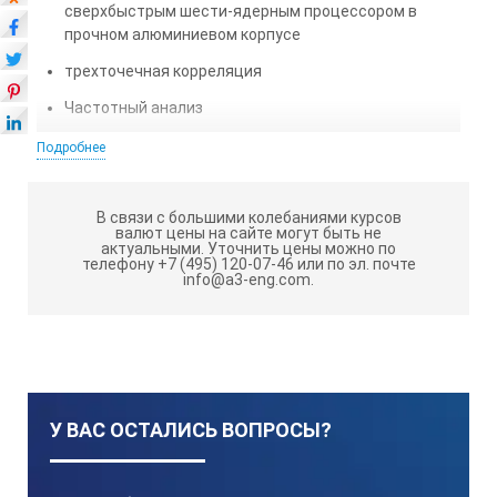
сверхбыстрым шести-ядерным процессором в
прочном алюминиевом корпусе
трехточечная корреляция
Частотный анализ
Указание материала и диаметра измеряемых секций
Подробнее
трубы
Экономящие время корреляционные измерения до
В связи с большими колебаниями курсов
20 сегментов труб за один проход
валют цены на сайте могут быть не
актуальными.
Уточнить цены можно по
телефону +7 (495) 120-07-46 или по эл. почте
Инновационная интеллектуальная функция для
info@a3-eng.com.
быстрого акустического обнаружения утечек
(подана заявка на патент)
Удобная навигация с помощью сенсорного экрана и
клавиатуры
Высокочувствительные звуковые приемники и
У ВАС ОСТАЛИСЬ ВОПРОСЫ?
высокопроизводительные радиопередатчики —
усиление более чем в 60 000 раз
Подключение корпусных и наземных звуковых