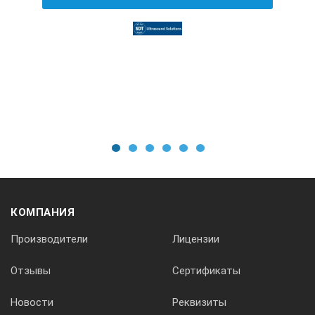
1 MОм
Фильтр
256 комбинаций фильтров высоких и низких частот
1
2
3
4
5
6
Диапазон частот
0 — 5 000 Гц (корреляция),
КОМПАНИЯ
0 — 4 000 Гц (акустическое обнаружение утечек)
Производители
Лицензии
Дисплей
Отзывы
Сертификаты
Новости
Реквизиты
цветной ЖК-дисплей (5,7″) с фоновой подсветкой