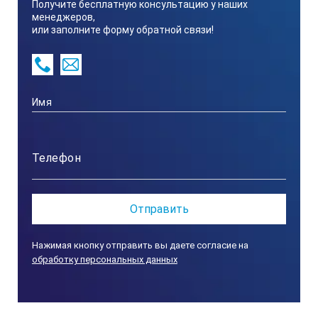
Получите бесплатную консультацию у наших
микрофонов
менеджеров,
или заполните форму обратной связи!
Технические характеристики Trotec
LD20HC:
Параметр
Значение
Рабочие режимы
корреляционное определение места утечки (автоматическое
акустическое обнаружение утечки (F&L, Smart)
Нажимая кнопку отправить вы даете согласие на
обработку персональных данных
Функции измерения и устройства