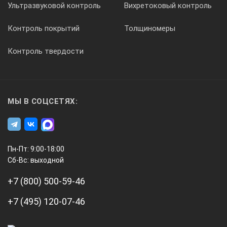
Ультразвуковой контроль
Вихретоковый контроль
Диапазон эксплуатационных температур
Контроль покрытий
Толщиномеры
-40...+60°С
Контроль твердости
Точность определения трассы
±0,3 м
МЫ В СОЦСЕТЯХ:
Питание
2 элемента D
Пн-Пт: 9:00-18:00
Сб-Вс: выходной
Габариты
+7 (800) 500-59-46
720x110x150 мм
+7 (495) 120-07-46
Вес прибора без чехла