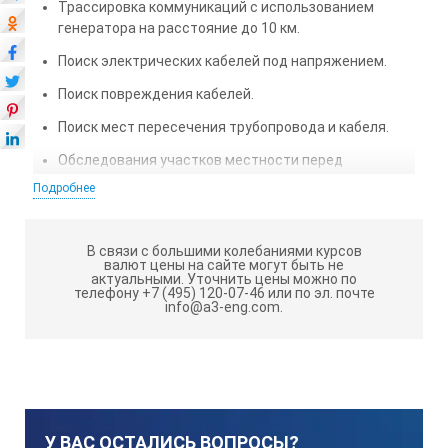
Трассировка коммуникаций с использованием
генератора на расстояние до 10 км.
Поиск электрических кабелей под напряжением.
Поиск повреждения кабелей.
Поиск мест пересечения трубопровода и кабеля.
Обследования участков местности перед
проведением земляных работ.
Подробнее
Особенности приемника АП-017Н
В связи с большими колебаниями курсов
Современный цифровой трассопоисковый
валют цены на сайте могут быть не
актуальными.
Уточнить цены можно по
приемник-моноблок.
телефону +7 (495) 120-07-46 или по эл. почте
info@a3-eng.com.
Яркий светодиодный индикатор.
Вывод значения измеренной глубины залегания на
экран.
Определение отклонения от оси трассы по
светодиодному индикатору и звуковому сигналу.
У ВАС ОСТАЛИСЬ ВОПРОСЫ?