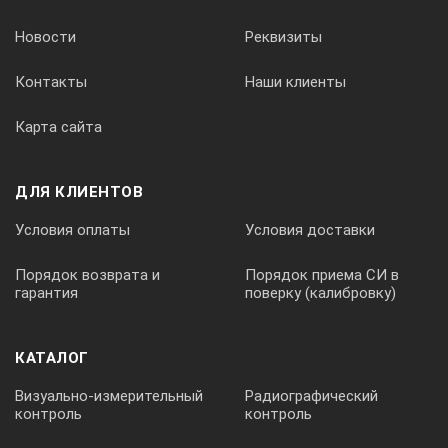
Новости
Реквизиты
512, 1024, 1450, 8192, 8928, 9820 Гц
Контакты
Наши клиенты
Максимальная глубина измерения
Карта сайта
до 10 м
ДЛЯ КЛИЕНТОВ
Максимальная глубина обнаружения
Условия оплаты
Условия доставки
до 25 м
Порядок возврата и
Порядок приема СИ в
Максимальное удаление от генератора
гарантия
поверку (калибровку)
до 5 км
КАТАЛОГ
Время непрерывной работы без подсветки (LR 11 A/час)
Визуально-измерительный
Радиографический
контроль
контроль
до 50 ч