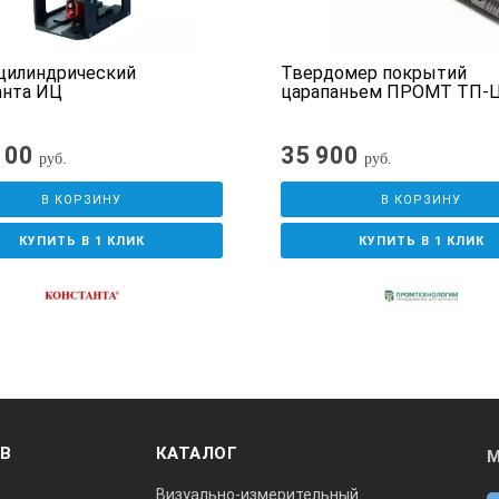
цилиндрический
Твердомер покрытий
анта ИЦ
царапаньем ПРОМТ ТП-
100
35 900
руб.
руб.
В КОРЗИНУ
В КОРЗИНУ
КУПИТЬ В 1 КЛИК
КУПИТЬ В 1 КЛИК
ОВ
КАТАЛОГ
М
Визуально-измерительный