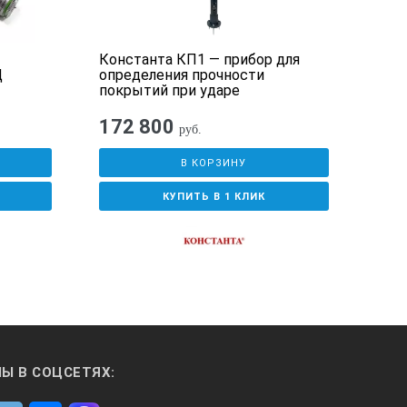
Константа КП1 — прибор для
При
Ц
определения прочности
на 
покрытий при ударе
172 800
71
руб.
В КОРЗИНУ
КУПИТЬ В 1 КЛИК
Ы В СОЦСЕТЯХ: