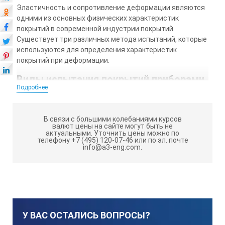
Эластичность и сопротивление деформации являются
одними из основных физических характеристик
покрытий в современной индустрии покрытий.
Существует три различных метода испытаний, которые
используются для определения характеристик
покрытий при деформации.
Виды испытания покрытий приборами
Подробнее
Elcometer:
Испытание на вытяжку
В связи с большими колебаниями курсов
валют цены на сайте могут быть не
Металлическая пластина с покрытием подвергается
актуальными.
Уточнить цены можно по
постепенному воздействию полированного штампа.
телефону +7 (495) 120-07-46 или по эл. почте
info@a3-eng.com.
Штамп вдавливается в поверхность неокрашенной
стороны - обратной стороны пластины. Испытание
заканчивается, когда покрытие начинает
растрескиваться.
Испытание на изгиб
Металлическая пластина с покрытием изгибается на
У ВАС ОСТАЛИСЬ ВОПРОСЫ?
цилиндрическом или коническом стержне, затем