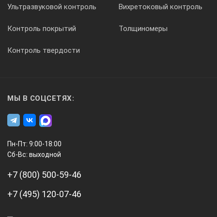
Ультразвуковой контроль
Вихретоковый контроль
Elcometer 1620/4
Контроль покрытий
Толщиномеры
Ручной прибор для испытания на вытяжку Elcometer 1620
Контроль твердости
Цифровой (мм,mils)
МЫ В СОЦСЕТЯХ:
Аксесуары
Пн-Пт: 9:00-18:00
Увеличительное стекло с подсветкой (лупа)
Сб-Вс: выходной
+7 (800) 500-59-46
+7 (495) 120-07-46
Elcometer 1620 используется в соответствии со
стандартами: BS 3900 E4, DIN EN ISO NF 1520, ТИТ T22-