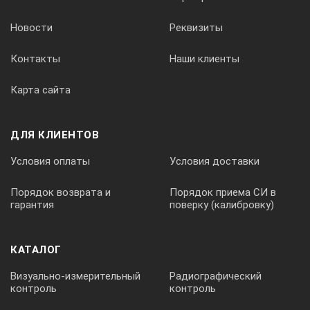
Новости
Реквизиты
Elcometer 1620/5
Контакты
Наши клиенты
Прибор для испытания на вытяжку Elcometer 1620 с элект
Карта сайта
Цифровой (мм,mils)
ДЛЯ КЛИЕНТОВ
Условия оплаты
Условия доставки
Elcometer 1620/2
Порядок возврата и
Порядок приема СИ в
гарантия
поверку (калибровку)
Ручной прибор для испытания на вытяжку Elcometer 1620
КАТАЛОГ
Визуально-измерительный
Радиографический
Аналоговый
контроль
контроль