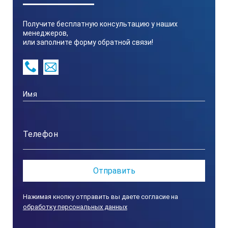
производится обследование покрытий на предмет
трещин и изменение цвета.
Получите бесплатную консультацию у наших
менеджеров,
Испытание на удар
или заполните форму обратной связи!
Металлическая пластина с покрытием установлена под
падающим грузом, затем производится обследование
результирующей деформации. Испытание на удар
используется для определения стойкости покрытия к
быстрой деформации.
Надежный и удобный в использовании прибор Elcometer
1620 используется для оценки эластичности покрытий,
нанесенных на металлические пластины толщиной до
1,2 мм, при вытяжке.
Elcometer 1620 оснащен пресс-формой диаметром 27
мм, изготовленной из закалённой стали, и штампом
диаметром 20 мм. При помощи угловой рукоятки и
редукторного привода штамп постепенно вдавливается
Нажимая кнопку отправить вы даете согласие на
в образец.
обработку персональных данных
Данный метод обеспечивает хорошую