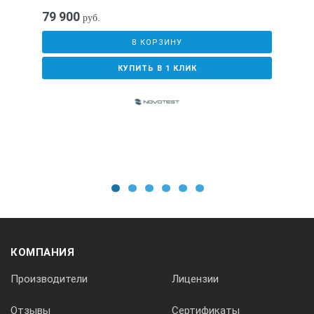
Информация для заказа прибора Elcometer 1620:
79 900
руб.
Модель
В КОРЗИНУ
КУПИТЬ В 1 КЛИК
Описание
Тип индикатора
1
2
3
4
5
6
Elcometer 1620/3
Прибор для испытания на вытяжку Elcometer 1620 с элект
КОМПАНИЯ
Производители
Лицензии
Аналоговый
Отзывы
Сертификаты