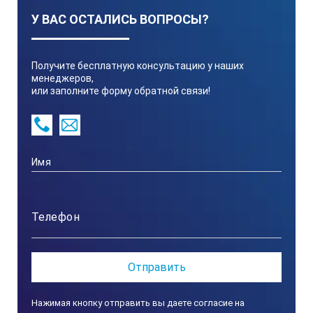
Модель измерительного колеса:
КТ-201
КТ-201
КТ-201
К
У ВАС ОСТАЛИСЬ ВОПРОСЫ?
.50
.100
.200
.
Диапазон измерений, мкм:
Получите бесплатную консультацию у наших
менеджеров,
0-50 мкм
или заполните форму обратной связи!
0-100 мкм
0-200 мкм
0-600 мкм
0-1500 мкм
Погрешность измерения, мкм:
Нажимая кнопку отправить вы даете согласие на