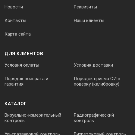
Новости
Реквизиты
Рукояткой длиной 20 см.
Контакты
Наши клиенты
Карта сайта
1 шт.
ДЛЯ КЛИЕНТОВ
Условия оплаты
Условия доставки
1 шт.
Порядок возврата и
Порядок приема СИ в
Упаковка:
гарантия
поверку (калибровку)
1 шт.
КАТАЛОГ
Визуально-измерительный
Радиографический
контроль
контроль
Ультразвуковой контроль
Вихретоковый контроль