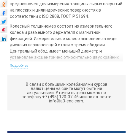
предназначен для измерения толщины сырых покрытий
на плоских и цилиндрических поверхностях в
соответствии с ISO 2808, ГОСТ Р 51694.
Колесный толщиномер состоит из измерительного
колеса и разъемного держателя с магнитной
фиксацией. Измерительное колесо выполнено в виде
диска из нержавеющей стали с тремя ободами.
Центральный обод имеет меньший диаметр и
установлен эксцентрично относительно двух крайних
ободов.
Подробнее
При прокатывании колесного толщиномера по сырому
покрытию, на центральном ободе остается отпечаток
В связи с большими колебаниями курсов
покрытия. Толщина покрытия считывается по шкале в
валют цены на сайте могут быть не
месте, где отпечаток покрытия заканчивается.
актуальными.
Уточнить цены можно по
телефону +7 (495) 120-07-46 или по эл. почте
info@a3-eng.com.
Толщиномер мокрого слоя позволяет производить
измерения как на плоских, так и на изогнутых
поверхностях.
Технические характеристики: