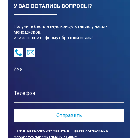
Отрасли применения
У ВАС ОСТАЛИСЬ ВОПРОСЫ?
атомная промышленность
энергетическая промышленность
Получите бесплатную консультацию у наших
менеджеров,
нефтяная и газовая промышленность
или заполните форму обратной связи!
машиностроение
железнодорожный транспорт
оборонно-промышленный комплекс (ОПК)
судостроение
авиационная промышленность
аэрокосмическая отрасль
подъемно-транспортное оборудование
строительство и ЖКХ
тепловая энергетика
Нажимая кнопку отправить вы даете согласие на
обработку персональных данных