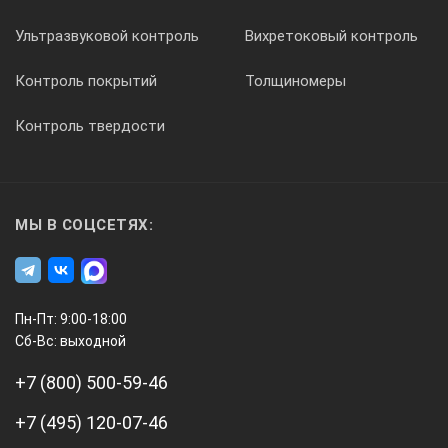
Ультразвуковой контроль
Вихретоковый контроль
RS232
Контроль покрытий
Толщиномеры
Контроль твердости
Габаритные размеры
· электронного блока (длина, ширина, глубина)
· измерительного преобразователя (диаметр, высота)
МЫ В СОЦСЕТЯХ:
120 мм x60 мм x25 мм
Пн-Пт: 9:00-18:00
33 мм х 23 мм
Сб-Вс: выходной
+7 (800) 500-59-46
Длина соединительного кабеля
+7 (495) 120-07-46