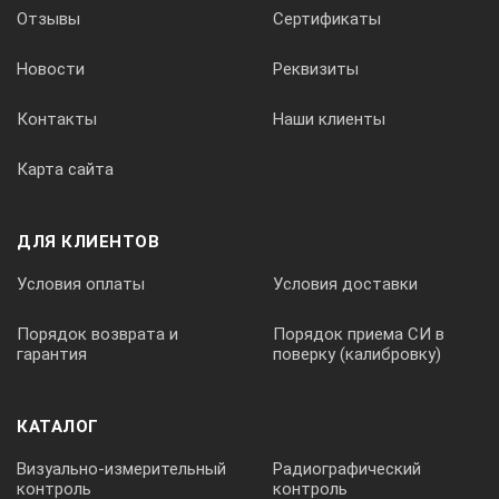
Время установления рабочего режима
Отзывы
Сертификаты
Новости
Реквизиты
1 мин
Контакты
Наши клиенты
Карта сайта
Время одного измерения
ДЛЯ КЛИЕНТОВ
3 сек
Условия оплаты
Условия доставки
Объем памяти, значений толщины
Порядок возврата и
Порядок приема СИ в
гарантия
поверку (калибровку)
2000
КАТАЛОГ
Визуально-измерительный
Радиографический
Подключение к компьютеру
контроль
контроль