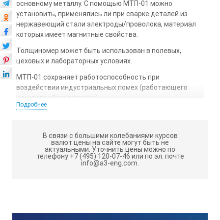
основному металлу. С помощью МТП-01 можно
установить, применялись ли при сварке деталей из
нержавеющий стали электроды/проволока, материал
которых имеет магнитные свойства.
Толщиномер может быть использован в полевых,
цеховых и лабораторных условиях.
МТП-01 сохраняет работоспособность при
воздействии индустриальных помех (работающего
цехового оборудования).
Подробнее
Степень защиты толщиномера МТП-01 от
проникновения твердых тел и воды IP40 по ГОСТ 14254-
80.
В связи с большими колебаниями курсов
валют цены на сайте могут быть не
актуальными.
Уточнить цены можно по
По условиям эксплуатации толщиномер относится к
телефону +7 (495) 120-07-46 или по эл. почте
виду климатического исполнения УХЛ3.1 по ГОСТ
info@a3-eng.com.
15150-69 и может устойчиво работать при температуре
0
0
окружающего воздуха, от -10
С до +45
С.
Магнитный толщиномер покрытий МТП-01 внесен в
государственный реестр СИ.