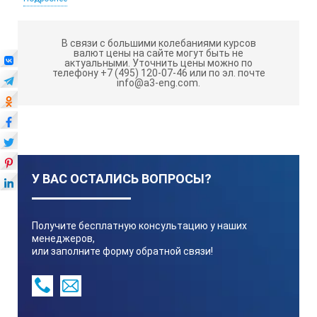
торгующих инструментом, краской и лакокрасочными
товарами.
Технические характеристики толщиномера
В связи с большими колебаниями курсов
лакокрасочных покрытий KEEPER LK-PRO:
валют цены на сайте могут быть не
актуальными.
Уточнить цены можно по
телефону +7 (495) 120-07-46 или по эл. почте
info@a3-eng.com.
Датчик
Fe
У ВАС ОСТАЛИСЬ ВОПРОСЫ?
No-Fe
Получите бесплатную консультацию у наших
менеджеров,
Принцип измерения
или заполните форму обратной связи!
Магнитная индукция