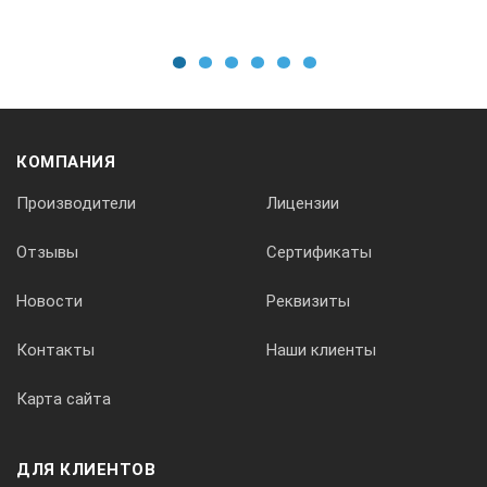
0-50 мкм (0.1 мкм)
50-850 мкм ( 1 мкм)
1
2
3
4
5
6
850 мкм-1250мкм (0.01 мкм)
0-1.968 mils (0.001 mils)
1.968-33.46 mils (0.01 mils)
КОМПАНИЯ
33.46 mils-49.21 mils(0.1 mils)
Производители
Лицензии
Минимальный радиус закругления
Отзывы
Сертификаты
Новости
Реквизиты
1.5 мм
Контакты
Наши клиенты
3 мм
Карта сайта
ДЛЯ КЛИЕНТОВ
Диаметр минимальной площади