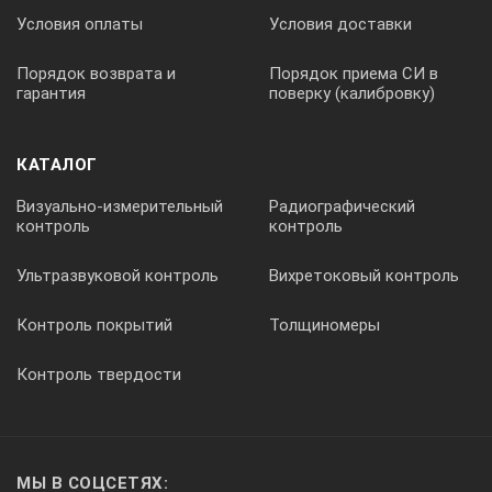
Условия оплаты
Условия доставки
7 мм
Порядок возврата и
Порядок приема СИ в
гарантия
поверку (калибровку)
5 мм
КАТАЛОГ
Визуально-измерительный
Радиографический
Минимальная толщина
контроль
контроль
Ультразвуковой контроль
Вихретоковый контроль
0.5 мм
Контроль покрытий
Толщиномеры
Контроль твердости
0.3 мм
Рабочая температура
МЫ В СОЦСЕТЯХ: