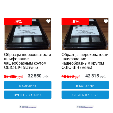
-9%
-9%
Образцы шероховатости
Образцы шероховатости
шлифование
шлифование
чашеобразным кругом
чашеобразным кругом
ОШС-ШЧ (латунь)
ОШС-ШЧ (медь)
32 550
42 315
35 805
46 550
руб.
руб.
руб.
руб.
В КОРЗИНУ
В КОРЗИНУ
КУПИТЬ В 1 КЛИК
КУПИТЬ В 1 КЛИК