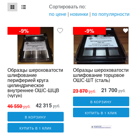
Сортировать по:
по цене
|
новинки
|
по популярности
mse2_chunk_default
mse2_chunk_alternate
-9%
-9%
Образцы шероховатости
Образцы шероховатости
шлифование
шлифование торцовое
периферией круга
ОШС-ШТ (сталь)
цилиндрическое
внутреннее ОШС-ШЦВ
21 700
23 870
руб.
руб.
(чугун)
В КОРЗИНУ
42 315
46 550
руб.
руб.
КУПИТЬ В 1 КЛИК
В КОРЗИНУ
КУПИТЬ В 1 КЛИК