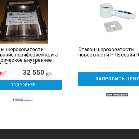
цы шероховатости
Эталон шероховатости
ание периферией круга
поверхности PTE серии 
рическое внутреннее
ЦВ (алюминий)
32 550
руб.
руб.
ЗАПРОСИТЬ ЦЕН
ПОДРОБНЕЕ