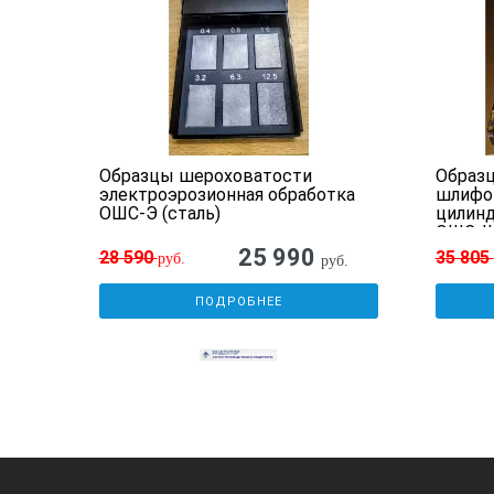
чное
Образцы шероховатости
Образ
ь)
электроэрозионная обработка
шлифов
ОШС-Э (сталь)
цилинд
ОШС-Ш
25 990
28 590
35 805
руб.
б.
руб.
ПОДРОБНЕЕ