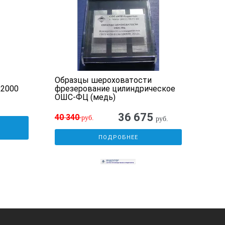
Образцы шероховатости
Обр
R2000
фрезерование цилиндрическое
дро
ОШС-ФЦ (медь)
ДС (
36 675
40 340
46 
руб.
руб.
У
ПОДРОБНЕЕ