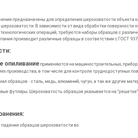
нения предназначены для определения шероховатости объекта к
шероховатости. В зависимости от вида обработки поверхности о
технологических операций, требуются наборы образцов с различ
ания производит различные образцы в соответствии с ГОСТ 937
сти:
е опиливание
применяются на машиностроительных, приборо
ях производства, в том числе для контроля труднодоступных по
иал образцов - сталь, медь, алюминий, чугун, а так же другие мат
вые футляры. Шероховатость образцов указывается на "решетке
ранения:
и падения образцов шероховатости во