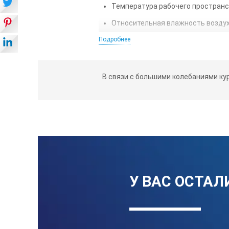
Температура рабочего пространс
Относительная влажность воздуха
Подробнее
Содержание в окружающей среде а
При транспортировании и хранен
размеров. Маркировка, упаковка,
В связи с большими колебаниями ку
Подготовка к работе:
Перед эксплуатацией обязательн
Перед началом работы образцы с
При выполнении операции сравне
Шероховатость поверхности пров
виду обработки, форме и материа
У ВАС ОСТАЛ
Сравнение шероховатости поверх
Применение для опробывания же
повреждений.