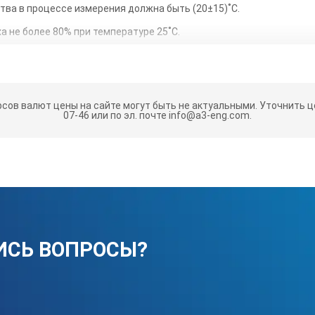
тва в процессе измерения должна быть (20±15)˚С.
 не более 80% при температуре 25˚С.
грессивных газов и паров не допускается.
ии следует соблюдать требования ГОСТ 13762 «Средства измерени
 транспортирование и хранение».
рсов валют цены на сайте могут быть не актуальными.
Уточнить це
07-46 или по эл. почте info@a3-eng.com.
о следует ознакомиться с настоящим паспортом.
ледует тщательно промыть в чистом бензине и протереть чистым
ния поверхностей следует обеспечить подходящий уровень осве
еряемого изделия можно сравнивать только с теми образцами, 
лу.
ИСЬ ВОПРОСЫ?
ности проверяемого изделия с образцами производят визуально 
НЕ ДОПУСКАЕТ
стких, особенно металлических предметов