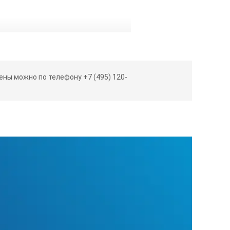
й и контроля линейных и угловых
ны можно по телефону +7 (495) 120-
 сухим полотенцем.
щения.
которые соответствуют изделию по
или опробыванием пальцами рук.
СЯ
во избежание механических