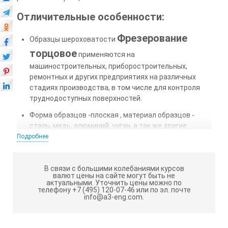
Отличительные особенности:
Фрезерование
Образцы шероховатости
торцовое
применяются на
машиностроительных, приборостроительных,
ремонтных и других предприятиях на различных
стадиях производства, в том числе для контроля
труднодоступных поверхностей.
Форма образцов -плоская , материал образцов -
сталь, медь, алюминий, чугун, а так же другие
материалы по запросу Заказчика.
Подробнее
Образцы упакованы в пластмассовые футляры.
Шероховатость образцов указывается на "решетке"
В связи с большими колебаниями курсов
футляра непосредственно над каждым образцом.
валют цены на сайте могут быть не
актуальными.
Уточнить цены можно по
телефону +7 (495) 120-07-46 или по эл. почте
info@a3-eng.com.
Правила эксплуатации и хранения:
Не допускаются грубые удары или падения