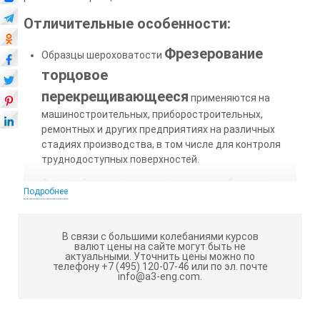
Отличительные особенности:
Фрезерование
Образцы шероховатости
торцовое
перекрещивающееся
применяются на
машиностроительных, приборостроительных,
ремонтных и других предприятиях на различных
стадиях производства, в том числе для контроля
труднодоступных поверхностей.
Форма образцов -плоская , материал образцов -
Подробнее
сталь, медь, алюминий, чугун, а так же другие
материалы по запросу Заказчика.
Образцы упакованы в пластмассовые футляры.
В связи с большими колебаниями курсов
валют цены на сайте могут быть не
Шероховатость образцов указывается на "решетке"
актуальными.
Уточнить цены можно по
футляра непосредственно над каждым образцом.
телефону +7 (495) 120-07-46 или по эл. почте
info@a3-eng.com.
Правила эксплуатации и хранения: