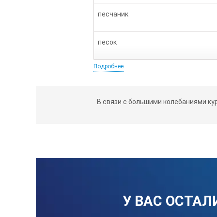
песчаник
песок
Подробнее
дробь
лупа с подсветкой (увеличение х5)
В связи с большими колебаниями ку
*Технические характеристики и комп
У ВАС ОСТАЛ