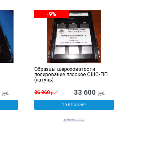
-9%
Образцы шероховатости
Обр
полирование плоское ОШС-ПП
пар
(латунь)
0
33 600
41
36 960
руб.
руб.
руб.
ПОДРОБНЕЕ