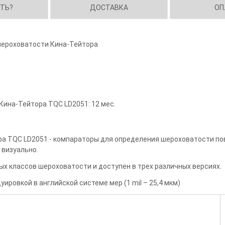
ИТЬ?
ДОСТАВКА
ОП
шероховатости Кина-Тейтора
Кина-Тейтора TQC LD2051: 12 мес.
а TQC LD2051 - компараторы для определения шероховатости по
 визуально.
х классов шероховатости и доступен в трех различных версиях.
ировкой в английской системе мер (1 mil – 25,4 мкм)