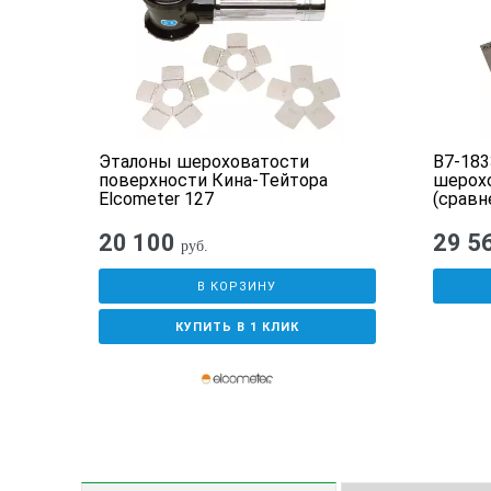
Эталоны шероховатости
В7-183
поверхности Кина-Тейтора
шерох
Elcometer 127
(сравн
параме
20 100
29 5
руб.
В КОРЗИНУ
КУПИТЬ В 1 КЛИК