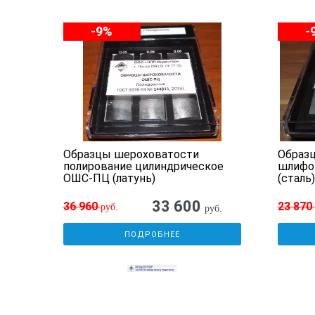
-9%
-
Образцы шероховатости
Образ
ШС-
полирование цилиндрическое
шлифо
ОШС-ПЦ (латунь)
(сталь)
33 600
36 960
23 870
руб.
б.
руб.
ПОДРОБНЕЕ