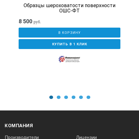
Образцы шероховатости поверхности
ОШС-ФТ
Номинальные значения мер, входящих в н
8 500
руб.
В КОРЗИНУ
№ образца
КУПИТЬ В 1 КЛИК
Номинальное значение параметра Rа, мк
1
0.1
1
2
3
4
5
6
2
КОМПАНИЯ
0.2
Производители
Лицензии