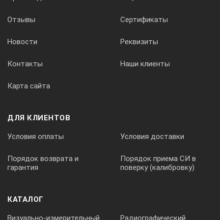
3
Отзывы
Сертификаты
Новости
Реквизиты
0.4
Контакты
Наши клиенты
4
Карта сайта
0.8
ДЛЯ КЛИЕНТОВ
Условия оплаты
Условия доставки
Допускаемые отклонения среднего значения
параметра шероховатости Rа от номинального
Порядок возврата и
Порядок приема СИ в
значения составляют от +12 до -17%.
гарантия
поверку (калибровку)
Правила эксплуатации и хранения:
КАТАЛОГ
Не допускаются грубые удары или падения
образцов шероховатости во
Визуально-измерительный
Радиографический