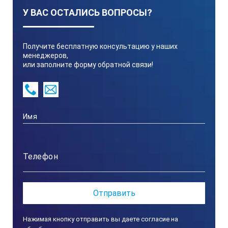
У ВАС ОСТАЛИСЬ ВОПРОСЫ?
Характеристики образца в соответствии 
Получите бесплатную консультацию у наших
Способ обработки
менеджеров,
или заполните форму обратной связи!
Форма образца
Условное обозначение способа обработк
Расположение неровностей
Описание
Нажимая кнопку отправить вы даете согласие на