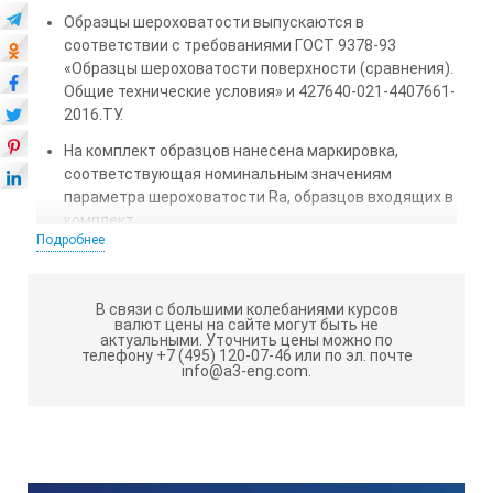
Образцы шероховатости выпускаются в
соответствии с требованиями ГОСТ 9378-93
«Образцы шероховатости поверхности (сравнения).
Общие технические условия» и 427640-021-4407661-
2016.ТУ.
На комплект образцов нанесена маркировка,
соответствующая номинальным значениям
параметра шероховатости Ra, образцов входящих в
комплект.
Подробнее
Параметры изготовления образцов входящих в
набор представлены в Таблице 1.
В связи с большими колебаниями курсов
Форма образцов: образцы выпускаются в виде
валют цены на сайте могут быть не
округлых пластин.
актуальными.
Уточнить цены можно по
телефону +7 (495) 120-07-46 или по эл. почте
info@a3-eng.com.
Материал образцов: сталь.
Номинальные значения шероховатости образцов
входящих в комплект представлены в Таблице 2.
Таблица 1.