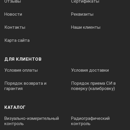
Отзывы
Сертификаты
0.8
Новости
Реквизиты
3
Контакты
Наши клиенты
Карта сайта
1.6
ДЛЯ КЛИЕНТОВ
4
Условия оплаты
Условия доставки
Порядок возврата и
Порядок приема СИ в
3.2
гарантия
поверку (калибровку)
КАТАЛОГ
5
Визуально-измерительный
Радиографический
контроль
контроль
6.3