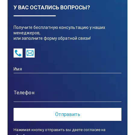
У ВАС ОСТАЛИСЬ ВОПРОСЫ?
Способ обработки
Получите бесплатную консультацию у наших
менеджеров,
Форма образца
или заполните форму обратной связи!
Условное обозначение способа обработк
Расположение неровностей
Описание
Нажимая кнопку отправить вы даете согласие на
Условное обозначение