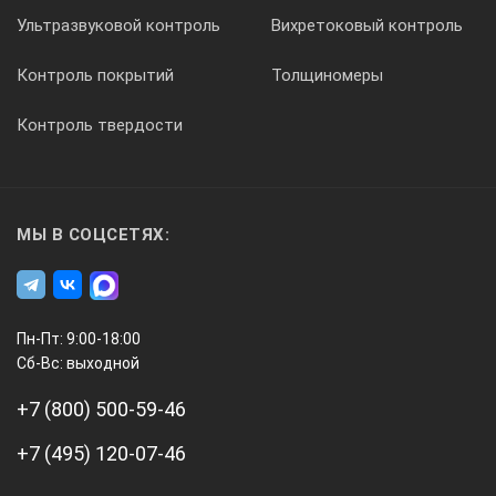
Ультразвуковой контроль
Вихретоковый контроль
6
Контроль покрытий
Толщиномеры
Контроль твердости
12,5
МЫ В СОЦСЕТЯХ:
Допускаемые отклонения среднего значения
параметра шероховатости Rа от номинального
значения составляют от +12 до -17%.
Пн-Пт: 9:00-18:00
Правила эксплуатации и хранения:
Сб-Вс: выходной
Не допускаются грубые удары или падения
+7 (800) 500-59-46
образцов шероховатости во
избежание повреждений.
+7 (495) 120-07-46
Температура рабочего пространства в процессе
измерения должна быть (20±15)˚С.