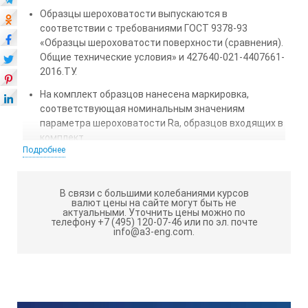
Образцы шероховатости выпускаются в
соответствии с требованиями ГОСТ 9378-93
«Образцы шероховатости поверхности (сравнения).
Общие технические условия» и 427640-021-4407661-
2016.ТУ.
На комплект образцов нанесена маркировка,
соответствующая номинальным значениям
параметра шероховатости Ra, образцов входящих в
комплект.
Подробнее
Параметры изготовления образцов входящих в
набор представлены в Таблице 1.
В связи с большими колебаниями курсов
Форма образцов: образцы выпускаются в виде
валют цены на сайте могут быть не
плоских пластин.
актуальными.
Уточнить цены можно по
телефону +7 (495) 120-07-46 или по эл. почте
info@a3-eng.com.
Материал образцов: сталь.
Номинальные значения шероховатости образцов
входящих в комплект представлены в Таблице 2.
Таблица 1.