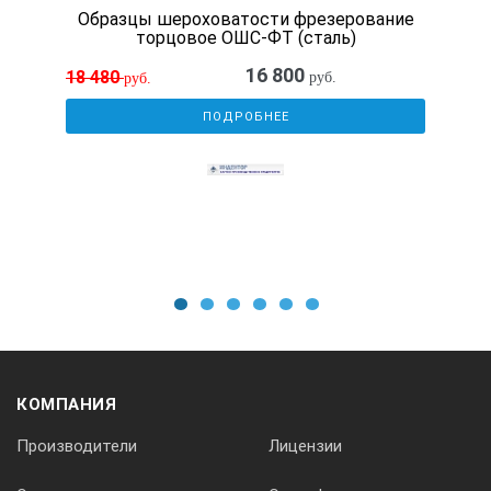
Образцы шероховатости фрезерование
торцовое ОШС-ФТ (сталь)
Таблица 2.
16 800
18 480
руб.
руб.
№ образца
ПОДРОБНЕЕ
Номинальное значение параметра
R
а, мк
1
1
2
3
4
5
6
0,4
КОМПАНИЯ
2
Производители
Лицензии