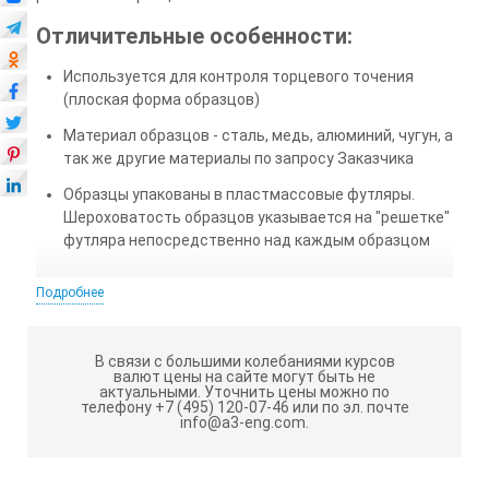
Отличительные особенности:
Используется для контроля торцевого точения
(плоская форма образцов)
Материал образцов - сталь, медь, алюминий, чугун, а
так же другие материалы по запросу Заказчика
Образцы упакованы в пластмассовые футляры.
Шероховатость образцов указывается на "решетке"
футляра непосредственно над каждым образцом
Правила эксплуатации и хранения:
Подробнее
Не допускаются грубые удары или падения
образцов шероховатости во
В связи с большими колебаниями курсов
валют цены на сайте могут быть не
избежание повреждений.
актуальными.
Уточнить цены можно по
телефону +7 (495) 120-07-46 или по эл. почте
Температура рабочего пространства в процессе
info@a3-eng.com.
измерения должна быть (20±15)˚С.
Относительная влажность воздуха не более 80%