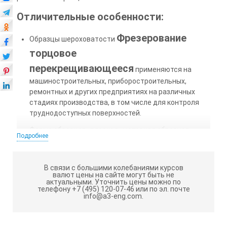
Отличительные особенности:
Фрезерование
Образцы шероховатости
торцовое
перекрещивающееся
применяются на
машиностроительных, приборостроительных,
ремонтных и других предприятиях на различных
стадиях производства, в том числе для контроля
труднодоступных поверхностей.
Форма образцов -плоская , материал образцов -
Подробнее
сталь, медь, алюминий, чугун, а так же другие
материалы по запросу Заказчика.
Образцы упакованы в пластмассовые футляры.
В связи с большими колебаниями курсов
валют цены на сайте могут быть не
Шероховатость образцов указывается на "решетке"
актуальными.
Уточнить цены можно по
футляра непосредственно над каждым образцом.
телефону +7 (495) 120-07-46 или по эл. почте
info@a3-eng.com.
Правила эксплуатации и хранения: