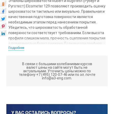
Эталоны шероховатости Rubert и Rugotest (Руберт и
Руготест) Elcometer 129 позволяют производить оценку
шероховатости тактильно или визуально. Правильная и
качественная подготовка поверхности является
необходимым этапом перед нанесением покрытия.
Убедитесь, что шероховатость обработанной
поверхности соответствует требованиям. Если высота
профиля слишком мала, прочность сцепления покрытия
с поверхностью будет снижено. Если высота профиля
Подробнее
слишком большая, то есть вероятность, что вершины
профиля останутся непокрытыми, что приведет к
образованию ржавчины.
В связи с большими колебаниями курсов
валют цены на сайте могут быть не
Эталоны шероховатости Elcometer 129
актуальными.
Уточнить цены можно по
телефону +7 (495) 120-07-46 или по эл. почте
Rubert выполнены в двух вариантах:
info@a3-eng.com.
Elcometer 129 Rubert - для поверхностей,
обработанных песком и дробью
Elcometer 129 Rugotest включает образцы,
обработанные песчаником и дробью на одном блоке
У ВАС ОСТАЛИСЬ ВОПРОСЫ?
Метрические единицы измерения