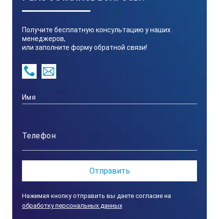
Для простоты оценки шероховатость приводится в
классах и группах
Получите бесплатную консультацию у наших
менеджеров,
Технические характеристики эталонов
или заполните форму обратной связи!
шероховатости Rubert и Rugotest Elcometer
129:
Elcometer 129/1 Rubert песок
Elcometer 129/2 Rubert дробь
Нажимая кнопку отправить вы даете согласие на
Elcometer 129/3 Rugotest песчаник и дроб
обработку персональных данных