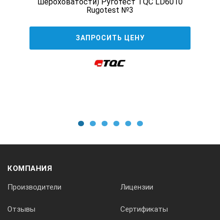
шероховатости) Руготест TQC LD6010
Rugotest №3
ЗАПРОСИТЬ ЦЕНУ
1
2
3
4
5
6
КОМПАНИЯ
Производители
Лицензии
Отзывы
Сертификаты