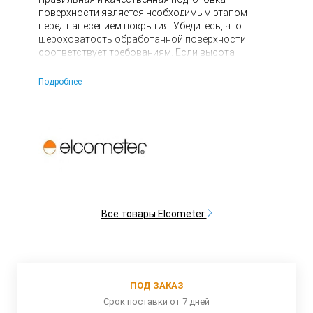
поверхности является необходимым этапом
перед нанесением покрытия. Убедитесь, что
шероховатость обработанной поверхности
соответствует требованиям. Если высота
профиля слишком мала, прочность сцепления
покрытия с поверхностью будет снижено. Если
Подробнее
высота профиля слишком большая, то есть
вероятность, что вершины профиля останутся
непокрытыми, что приведет к образованию
ржавчины.
Все товары Elcometer
ПОД ЗАКАЗ
Срок поставки от 7 дней