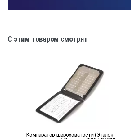
Сектора с профилями
0.4, 0.8, 1.6, 3.2, 6.3 и 12.5мкм
C этим товаром смотрят
0.4, 0.8, 1.6, 3.2, 6.3 и 12.5мкм
N6, N7, N8, N9, N10 и N11
Эквивалентные 0.8, 1.6, 3.2, 6.3, 12.5 и 25мкм
*Технические характеристики и комплект поставки
оборудования могут быть изменены производителем
Компаратор шероховатости (Эталон
без предварительного уведомления.