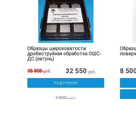
bert
Образцы шероховатости
Образ
дробеструйная обработка ОШС-
повер
ДС (латунь)
32 550
8 50
35 805
руб.
руб.
ПОДРОБНЕЕ