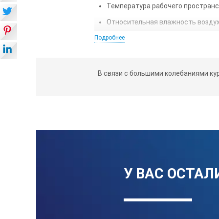
Температура рабочего пространс
Относительная влажность воздуха
Подробнее
Содержание в окружающей среде а
При транспортировании и хранен
размеров. Маркировка, упаковка,
В связи с большими колебаниями ку
Подготовка к работе:
Перед эксплуатацией обязательн
Перед началом работы образцы с
При выполнении операции сравне
Шероховатость поверхности пров
виду обработки, форме и материа
У ВАС ОСТАЛ
Сравнение шероховатости поверх
Применение для опробывания же
повреждений.