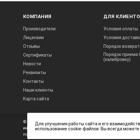
КОМПАНИЯ
ДЛЯ КЛИЕНТ
Производители
Условия оплаты
Лицензии
Условия доставк
Отзывы
Порядок возврат
Порядок приема 
Сертификаты
(калибровку)
Новости
Реквизиты
Контакты
Наши клиенты
Карта сайта
А3
Инжиниринг
© 2026 А3 Инжиниринг Обращаем Ваше внимание на то, что 
Нагорный
Для улучшения работы сайта и его взаимодейств
информационный характер и ни при каких условиях не явля
использование cookie-файлов. Вы всегда можете
проезд
положениями статьи 437 (2) Гражданского кодекса Российс
д.7