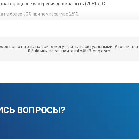
тва в процессе измерения должна быть (20±15)˚С.
 не более 80% при температуре 25˚С.
грессивных газов и паров не допускается.
ии следует соблюдать требования ГОСТ 13762 «Средства измерени
 транспортирование и хранение».
рсов валют цены на сайте могут быть не актуальными.
Уточнить це
07-46 или по эл. почте info@a3-eng.com.
о следует ознакомиться с настоящим паспортом.
ледует тщательно промыть в чистом бензине и протереть чистым
ния поверхностей следует обеспечить подходящий уровень осве
еряемого изделия можно сравнивать только с теми образцами, 
лу.
ИСЬ ВОПРОСЫ?
ности проверяемого изделия с образцами производят визуально 
НЕ ДОПУСКАЕТ
стких, особенно металлических предметов