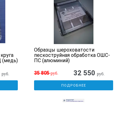
Образцы шероховатости
Обр
круга
пескоструйная обработка ОШС-
раст
 (медь)
ПС (алюминий)
0
32 550
35 805
22 
руб.
руб.
руб.
ПОДРОБНЕЕ