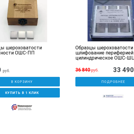
цы шероховатости
Образцы шероховатости
хности ОШС-ПП
шлифование периферией 
цилиндрическое ОШС-ШЦ
0
33 49
36 840
руб.
руб.
В КОРЗИНУ
ПОДРОБНЕЕ
КУПИТЬ В 1 КЛИК