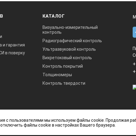
ОВ
КАТАЛОГ
М
Визуально-измерительный
контроль
и
Радиографический контроль
а и гарантия
П
Ультразвуковой контроль
СИ в поверку
С
Вихретоковый контроль
+
Контроль покрытий
+
Толщиномеры
Контроль твердости
данный интернет-сайт носит исключительно
ия с пользователями мы используем файлы cookie. Продолжая ра
ется публичной офертой, определяемой
 отключить файлы cookie в настройках Вашего браузера.
кой Федерации.