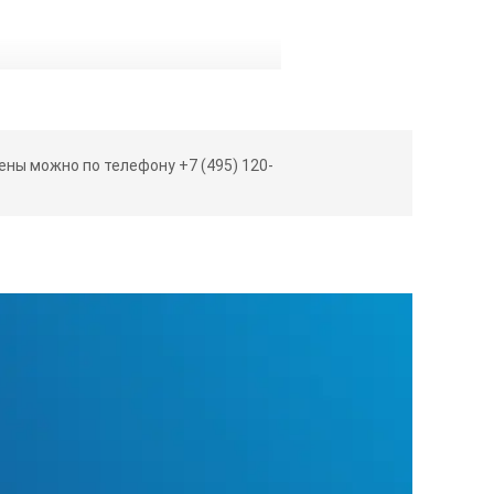
й и контроля линейных и угловых
ны можно по телефону +7 (495) 120-
 сухим полотенцем.
щения.
которые соответствуют изделию по
или опробыванием пальцами рук.
СЯ
во избежание механических