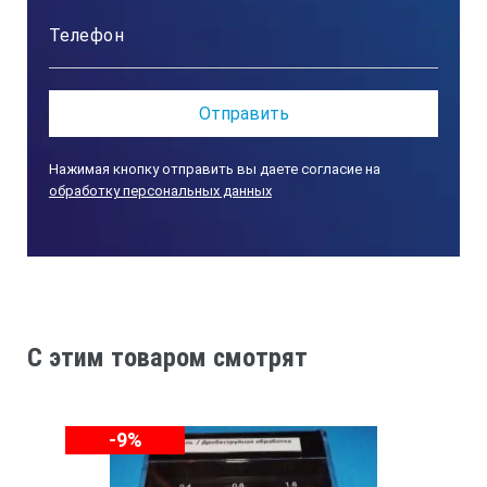
номинальными значениями параметра
Ra
шероховатости
, выбранными из ряда номинальных
значений, допускается дополнительно оценивать
поверхность образцов параметрами
Rz, Rmax, Sm, S
шероховатости
и др., значения
которых не нормируются и приводятся как справочные
Нажимая кнопку отправить вы даете согласие на
по результатам измерений. Также можно заказать
обработку персональных данных
комплект из 6 шт, состоящий не из образцов с
различными номинальными значениями параметра
Ra
шероховатости
, а комплект только с одним или
двумя номинальными значениями параметра
Ra
шероховатости
, например: 0,1; 0,2; 0,3 и далее по
выбору заказчика.
C этим товаром смотрят
ПОРЯДОК РАБОТЫ
. Контроль шероховатости
поверхности детали по параметру шероховатости Ra
или Rz производится путём сравнения с образцом
-9%
визуально и на ощупь, проводя ногтем, выполняющем
здесь роль “чувствительного элемента – датчика”,