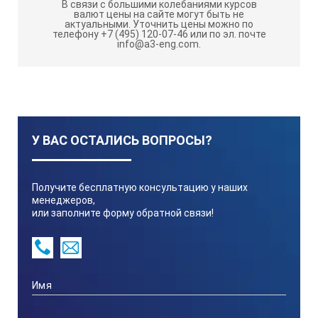
В связи с большими колебаниями курсов
ОШС изготавливаются по ГОСТ 9378-93 и выпускаются
валют цены на сайте могут быть не
в виде наборов определённого вида обработки: точение
актуальными.
Уточнить цены можно по
телефону +7 (495) 120-07-46 или по эл. почте
Т
(условное обозначение способа обработки –
);
info@a3-eng.com.
Р
С
расточка (
); строгание (
); шлифование периферией
ШП
ШЦ
круга (плоское –
, наружное круглое –
,
ШЦВ
ТТ
внутреннее –
); точение торцовое (
);
ФЦ
ФТ
фрезерование (цилиндрическое -
; торцовое -
;
У ВАС ОСТАЛИСЬ ВОПРОСЫ?
ФТП
торцовое перекрещивающееся -
); шлифование
ШТ
торцовое (
); шлифование чашеобразным кругом
Получите бесплатную консультацию у наших
ШЧ
ПП
(
); полирование (плоское –
, цилиндрическое –
менеджеров,
ПЦ
или заполните форму обратной связи!
). Материал образцов – сталь, медь, алюминий,
титан, латунь и др. металлы по заявке заказчика. По
умолчанию ОШС изготавливаются из СТ45: сталь
конструкционная углеродистая качественная. По
запросу образцы могут быть изготовлены из
материалов: чугун; латунь; алюминий; медь.
Образцы изготавливаются с различными