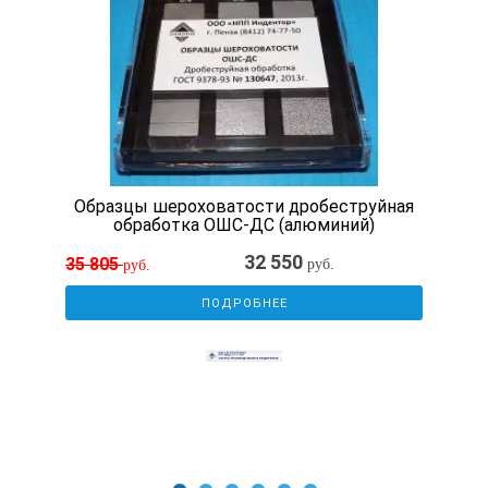
вдоль линии максимальной шероховатости
поверхности. Как правило, эта линия перпендикулярна
следам обработки (а расстояние между соседними
следами характеризует параметр Sm). Для этого
подбирается образец соответствующего вида
обработки, номинальное числовое значение параметра
шероховатости поверхности которого соответствует
числовому значению параметра шероховатости
поверхности контролируемой детали. В результате
Образцы шероховатости дробеструйная
сравнения делается заключение о том, что параметр
обработка ОШС-ДС (алюминий)
шероховатости контролируемой детали не превышает
номинальное значение подобранного образца
32 550
35 805
руб.
руб.
сравнения. Наиболее достоверно оцениваются детали
из аналогичного образцу материала и изготовленные
ПОДРОБНЕЕ
тем же, что и образец, способом обработки.
МЕТОДЫ КОНТРОЛЯ
. Методика поверки РТ-
МП-5412-445-2019. Интервал между поверками 2 года.
Воспроизводимые образцами способы механической
обработки: