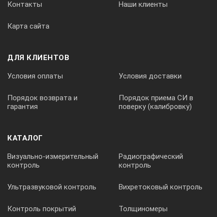
Контакты
Наши клиенты
Масса молотка
Карта сайта
1,1 кг
ДЛЯ КЛИЕНТОВ
Условия оплаты
Условия доставки
Порядок возврата и
Порядок приема СИ в
Комплект поставки молотка Шмидта
гарантия
поверку (калибровку)
HT225-V:
Основной блок
КАТАЛОГ
Программное обеспечение
Визуально-измерительный
Радиографический
Соединительный кабель USB
контроль
контроль
Зарядное устройство
Ультразвуковой контроль
Вихретоковый контроль
Тестовый образец
Руководство по эксплуатации на русском языке
Контроль покрытий
Толщиномеры