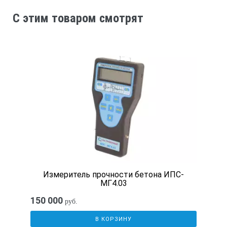
C этим товаром смотрят
80 ± 2
Дисплей
176х220px
Память
48000 измерений
Измеритель прочности бетона ИПС-
Жесткость пружины при растяжении
МГ4.03
150 000
руб.
785.0 ± 40.0 Н/м
В КОРЗИНУ