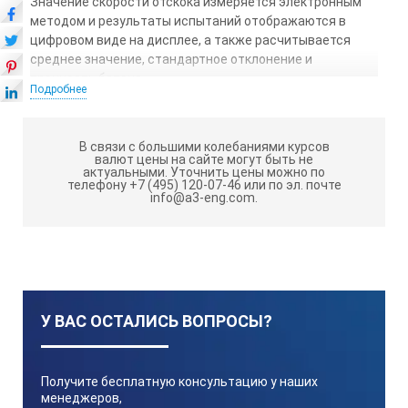
Значение скорости отскока измеряется электронным
методом и результаты испытаний отображаются в
цифровом виде на дисплее, а также расчитывается
среднее значение, стандартное отклонение и
прочность бетона.
Подробнее
Особенности молотка Шмидта HT225-V:
Подходит для тестирования широкого спектра
В связи с большими колебаниями курсов
бетона, горных пород и кирпича
валют цены на сайте могут быть не
актуальными.
Уточнить цены можно по
телефону +7 (495) 120-07-46 или по эл. почте
Легкий и простой в применении
info@a3-eng.com.
Прибор имеет портативный дизайн: основной блок
интегрирован с датчиком
Контрастный цветной ЖК-экран с высоким
разрешением
Используется литиевый аккумулятор высокой
У ВАС ОСТАЛИСЬ ВОПРОСЫ?
емкости
Датчик с высокой точностью
Получите бесплатную консультацию у наших
Звуковой сигнал отскока
менеджеров,