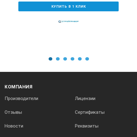
Рабочая температура
КУПИТЬ В 1 КЛИК
от 0 оС до +40 оС
Температура хранения
от -10 оС до +50 оС
1
2
3
4
5
6
Габаритные размеры молотка
КОМПАНИЯ
280 мм х Ф60мм
Производители
Лицензии
Отзывы
Сертификаты
Кейс для переноски
Новости
Реквизиты
320x170x86 мм