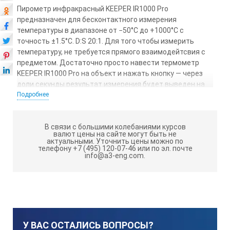
Пирометр инфракрасный KEEPER IR1000 Pro
предназначен для бесконтактного измерения
температуры в диапазоне от −50°С до +1000°С с
точность ±1.5°С. D:S 20:1. Для того чтобы измерить
температуру, не требуется прямого взаимодейтсвия с
предметом. Достаточно просто навести термометр
KEEPER IR1000 Pro на объект и нажать кнопку — через
доли секунды результат измерения будет выведен на
экран. Основная сфера применения инфракрасного
Подробнее
термометра KEEPER IR1000 Pro - промышленная.
Измерение с использованием термометра KEEPER
В связи с большими колебаниями курсов
IR1000 Pro может быть произведено фактически на
валют цены на сайте могут быть не
поверхности любой природы. Устройтво обладает
актуальными.
Уточнить цены можно по
телефону +7 (495) 120-07-46 или по эл. почте
завидным оптическим разрешением 20:1. Это означает,
info@a3-eng.com.
что с 20-ти метров показания будут сниматься с пятна
всего в 1 метр. Точное наведение на цель
обеспечивается лазерным целеуказателем.
Такие функции, как определение среднего,
минимального и максимального значения температур,
вычисление разницы показаний — являются базовыми
У ВАС ОСТАЛИСЬ ВОПРОСЫ?
функциями для инфракрасного термометра KEEPER