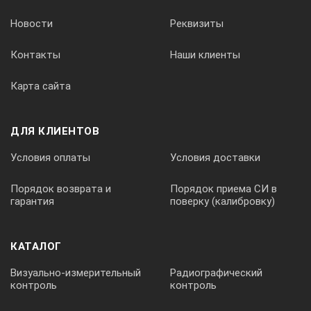
Новости
Реквизиты
Целеуказатель
Контакты
Наши клиенты
Карта сайта
точечный
ДЛЯ КЛИЕНТОВ
Спектральный диапазон, мкм
Условия оплаты
Условия доставки
Порядок возврата и
Порядок приема СИ в
8…14
гарантия
поверку (калибровку)
Подсветка дисплея
КАТАЛОГ
Визуально-измерительный
Радиографический
контроль
контроль
есть