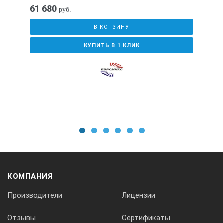
±1.5
61 680
руб.
В КОРЗИНУ
Температурное разрешение, °С
КУПИТЬ В 1 КЛИК
0.1
Коэффициент теплового излучения
1
2
3
4
5
6
0.95
КОМПАНИЯ
Время отклика, с
Производители
Лицензии
Отзывы
Сертификаты
0.5