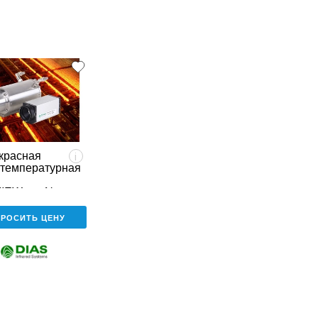
красная
i
температурная
IEW 768N
ПРОСИТЬ ЦЕНУ