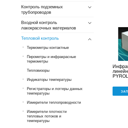
Контроль подземных
трубопроводов
Входной контроль
лакокрасочных материалов
Тепловой контроль
Термометры контактные
Пирометры и инфракрасные
термометры
Инфра
Тепловизоры
линейн
PYROLI
Индикаторы температуры
защито
Регистраторы и логгеры данных
ЗА
температуры
Измерители теплопроводности
Измерители плотности
тепловых потоков и
температуры