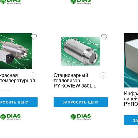
красная
Стационарный
i
i
температурная
тепловизор
PYROVIEW 380L с
IEW 512N
защитой
Инфр
линей
ПРОСИТЬ ЦЕНУ
ЗАПРОСИТЬ ЦЕНУ
PYRO
compa
З