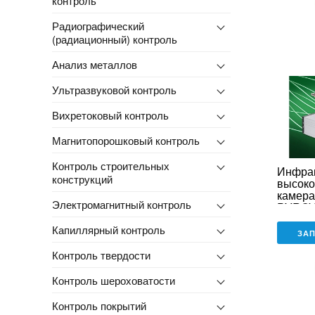
контроль
Радиографический
(радиационный) контроль
Анализ металлов
Ультразвуковой контроль
Вихретоковый контроль
Магнитопорошковый контроль
Контроль строительных
Инфра
конструкций
высоко
камера
Электромагнитный контроль
PYROV
Капиллярный контроль
ЗА
Контроль твердости
Контроль шероховатости
Контроль покрытий