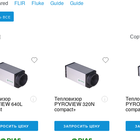
ared
FLIR
Fluke
Guide
Guide
Ь ВСЕ
Сор
unk_default
e2_chunk_alternate
изор
Тепловизор
Тепло
i
i
IEW 640L
PYROVIEW 320N
PYRO
t
compact+
compa
ПРОСИТЬ ЦЕНУ
ЗАПРОСИТЬ ЦЕНУ
З