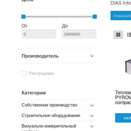
DIAS Infr
ПОКАЗАТ
От
До
mse2_ch
ms
Производитель
Распродажа
Теплов
Категории
PYROV
compac
Собственное производство
Строительное оборудование
ЗА
Визуально измерительный