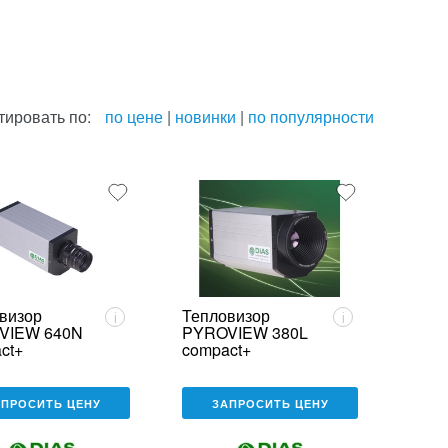
тировать по:
по цене
|
новинки
|
по популярности
визор
Тепловизор
i
i
VIEW 640N
PYROVIEW 380L
ct+
compact+
АПРОСИТЬ ЦЕНУ
ЗАПРОСИТЬ ЦЕНУ