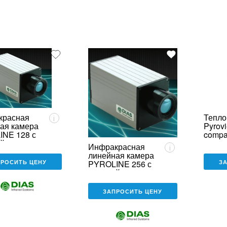
красная
Тепло
i
ая камера
Pyrov
NE 128 с
compa
й
Инфракрасная
i
линейная камера
ПРОСИТЬ ЦЕНУ
З
PYROLINE 256 с
защитой
ЗАПРОСИТЬ ЦЕНУ