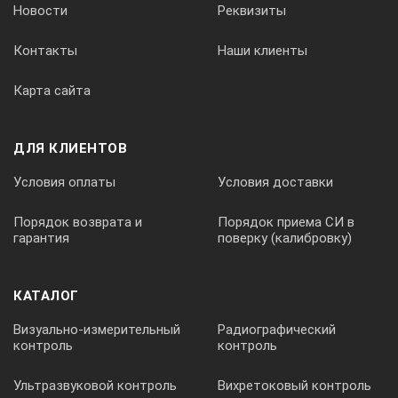
Новости
Реквизиты
Да, по превышению допустимой температуры
Контакты
Наши клиенты
Карта сайта
Сохранение изображений
Тип памяти
ДЛЯ КЛИЕНТОВ
Условия оплаты
Условия доставки
Съемная карта памяти 64 Гб
Порядок возврата и
Порядок приема СИ в
Формат файла. Тип изображение
гарантия
поверку (калибровку)
*JPG
КАТАЛОГ
Визуально-измерительный
Радиографический
контроль
контроль
Лазерный целеуказатель
Ультразвуковой контроль
Вихретоковый контроль
Тип