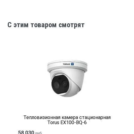
Сенсорный экран 2,4 дюйма ЖКА (VGA) 320*240п
C этим товаром смотрят
Цифровое увеличение
От 1х до 4х
Сигнализация
Есть
Измерение температуры
Тепловизионная камера стационарная
Предел допускаемой погрешности измерений: абсолютной ≤ 
Torus EX100-BQ-6
58 030
руб.