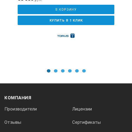
±2 °С, ±2 %
В КОРЗИНУ
КУПИТЬ В 1 КЛИК
Методы анализа
1 центральная точка и 1 бегающая точка Min-Max
Палитры
Железо, черно-белая, черно-белая инвертированная, нагрет
1
2
3
4
5
6
Ввод параметров окружающей среды
КОМПАНИЯ
Коэффициента излучения, температуры окружающей среды
Производители
Лицензии
Отзывы
Сертификаты
Сигнализация