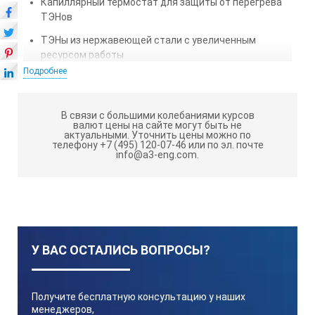
Капиллярный термостат для защиты от перегрева
ТЭНов
ТЭНы из нержавеющей стали с увеличенным
ресурсом работы
Подробнее
Все детали, соприкасающиеся с водой и паром
изготовлены из нержавеющей стали
В связи с большими колебаниями курсов
Возможность доступа к испарителю для очистки от
валют цены на сайте могут быть не
накипи и мойки без инструмента, через
актуальными.
Уточнить цены можно по
телефону +7 (495) 120-07-46 или по эл. почте
легкосъемную крышку
info@a3-eng.com.
Настольное исполнение
Возможность быстрой поставки запчастей со
склада производителя
Все необходимое для подключения дистиллятора
(шланги, хомуты и т.д.) входит в комплект поставки
У ВАС ОСТАЛИСЬ ВОПРОСЫ?
Гарантийный срок эксплуатации — 2 года
Получите бесплатную консультацию у наших
Liston A 1204:
ТЕХНИЧЕСКИЕ ХАРАКТЕРИСТИКИ
менеджеров,