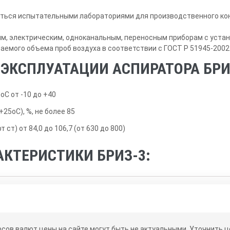
ться испытательными лабораториями для производственного кон
ым, электрическим, одноканальным, переносным приборам с уст
аемого объема проб воздуха в соответствии с ГОСТ Р 51945-2002
 ЭКСПЛУАТАЦИИ АСПИРАТОРА БРИ
С от -10 до +40
+25oС), %, не более 85
 ст) от 84,0 до 106,7 (от 630 до 800)
АКТЕРИСТИКИ БРИЗ-3:
еденной погрешности измерения расхода
рсов валют цены на сайте могут быть не актуальными.
Уточнить це