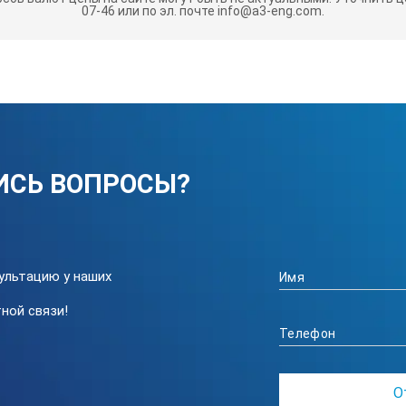
мых одновременно
07-46 или по эл. почте info@a3-eng.com.
н)
ором на расстоянии 0,5 м
боты при t
С от +5 до +45
o
ИСЬ ВОПРОСЫ?
ультацию у наших
ной связи!
КИ: