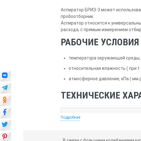
Аспиратор БРИЗ-3 может использова
пробоотборник.
Аспиратор относится к универсальн
расхода, с прямым измерением отбир
РАБОЧИЕ УСЛОВИЯ
температура окружающей среды, o
относительная влажность ( при t 
атмосферное давление, кПа ( мм рт
ТЕХНИЧЕСКИЕ ХАР
Расход воздуха в диапазоне
Подробнее
Предел допускаемой основной прив
В связи с большими колебаниями ку