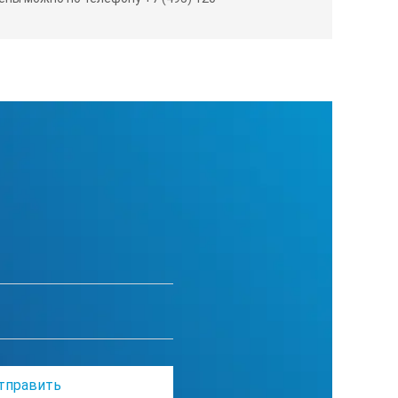
1
менее 10,5 кПа
не более 50 дБ
не менее 8 часов
IP56
160х65х115 мм
не более 0,8 кг
не менее 6 лет