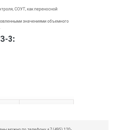
троля, СОУТ, как переносной
ановленными значениями объемного
.
З-3:
0,5-10 дм³/мин
±5 %
ны можно по телефону +7 (495) 120-