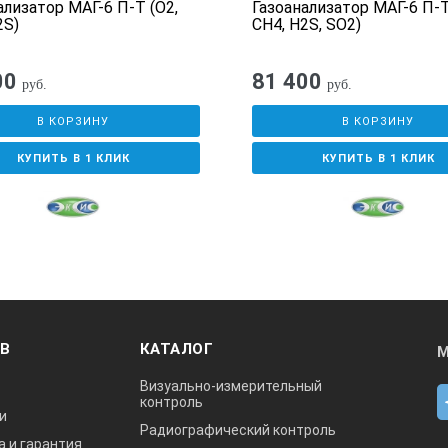
ализатор МАГ-6 П-Т (O2,
Газоанализатор МАГ-6 П-Т
2S)
CH4, H2S, SO2)
00
81 400
руб.
руб.
В КОРЗИНУ
В КОРЗИНУ
КУПИТЬ В 1 КЛИК
КУПИТЬ В 1 КЛИК
ОВ
КАТАЛОГ
М
Визуально-измерительный
контроль
и
Радиографический контроль
а и гарантия