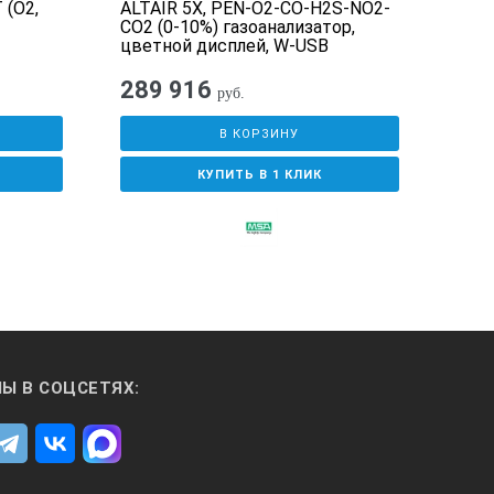
 (O2,
ALTAIR 5X, PEN-O2-CO-H2S-NO2-
Газо
CO2 (0-10%) газоанализатор,
(CO2
цветной дисплей, W-USB
289 916
77
руб.
В КОРЗИНУ
КУПИТЬ В 1 КЛИК
Ы В СОЦСЕТЯХ: