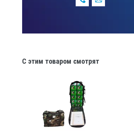
Аспиратор – 1 шт.
Аккумуляторная батарея – 1 шт.
Пылевой аллонж – 1 шт.
Силиконовая трубка для аллонжа, 0
Сумка – 1 шт.
Руководство по эксплуатации – 1
Методика поверки прибора – 1 ш.
C этим товаром смотрят