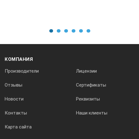
125х68х26 мм
Датчика
1
2
3
4
5
6
Ø 65мм х 90 мм
КОМПАНИЯ
Масса
Производители
Лицензии
Индикаторного блока
Отзывы
Сертификаты
Новости
Реквизиты
0,15 кг
Контакты
Наши клиенты
Датчика
Карта сайта
0,2 кг