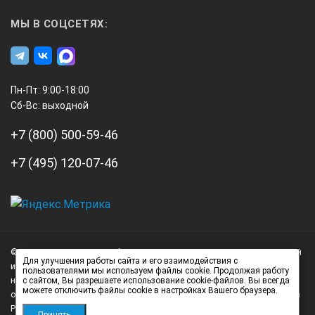
МЫ В СОЦСЕТЯХ:
Пн-Пт: 9:00-18:00
Сб-Вс: выходной
+7 (800) 500-59-46
+7 (495) 120-07-46
А3
Инжиниринг
© 2026 А3 Инжиниринг Обращаем Ваше внимание на то, что данный
Нагорный
Для улучшения работы сайта и его взаимодействия с
интернет-сайт носит исключительно информационный характер и
пользователями мы используем файлы cookie. Продолжая работу
проезд
ни при каких условиях не является публичной офертой,
с сайтом, Вы разрешаете использование cookie-файлов. Вы всегда
д.7
можете отключить файлы cookie в настройках Вашего браузера.
определяемой положениями статьи 437 (2) Гражданского кодекса
стр.
Российской Федерации.