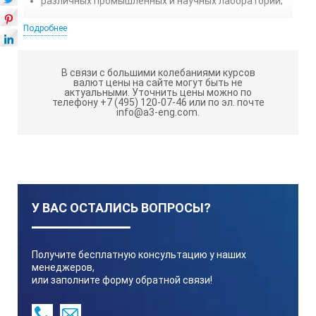
различных промышленных и научных лабораторий;
служб охраны труба;
Подробнее
отделов обеспечения техники безопасности на
производстве;
В связи с большими колебаниями курсов
валют цены на сайте могут быть не
центров сертификации, метрологии и так далее.
актуальными.
Уточнить цены можно по
телефону +7 (495) 120-07-46 или по эл. почте
info@a3-eng.com.
Применять яркомер аргус 02 для проведения контроля
и диагностики возможно как в закрытом помещении,
так и на открытом пространстве.
Яркомер АРГУС-02
предназначен для
измерения яркости протяженных объектов.
У ВАС ОСТАЛИСЬ ВОПРОСЫ?
ОСОБЕННОСТИ АРГУС-02:
Принцип работы яркомера Аргус-02 основан на
Получите бесплатную консультацию у наших
преобразовании светового потока, создаваемого
менеджеров,
естественным и искусственным светом, в
или заполните форму обратной связи!
непрерывный электрический сигнал,
пропорциональный средней яркости по полю зрения