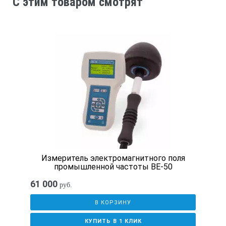
C этим товаром смотрят
20 — 150 дБА
22 – 150 дБС
30 – 150 дБZ
10-150 дБ спектры
Временные характеристики
Эквивалент,
Быстро,
Медленно
Импульс,
Пик
Измеритель электромагнитного поля
промышленной частоты ВЕ-50
Спектры
61 000
руб.
В КОРЗИНУ
Октавный спектр
31,5Гц – 16 кГц
КУПИТЬ В 1 КЛИК