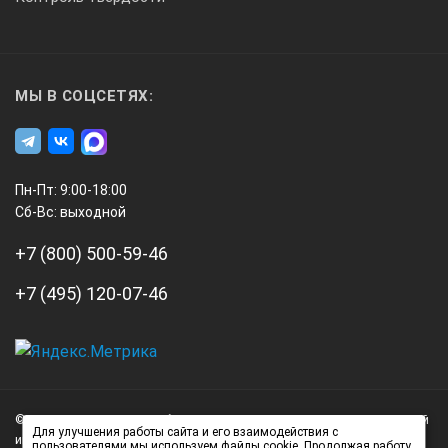
Руководство по эксплуатации
Свидетельство о первичной поверке
МЫ В СОЦСЕТЯХ:
Сумка укладочная
Пн-Пт: 9:00-18:00
Сб-Вс: выходной
+7 (800) 500-59-46
+7 (495) 120-07-46
А3
Инжиниринг
© 2026 А3 Инжиниринг Обращаем Ваше внимание на то, что данный
Нагорный
Для улучшения работы сайта и его взаимодействия с
интернет-сайт носит исключительно информационный характер и
пользователями мы используем файлы cookie. Продолжая работу