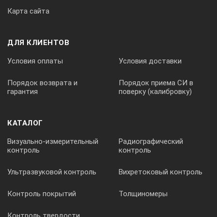
Карта сайта
Блок измерительный
ДЛЯ КЛИЕНТОВ
Предусилитель микрофонный
Условия оплаты
Условия доставки
Микрофон конденсаторный МК-265
Порядок возврата и
Порядок приема СИ в
гарантия
поверку (калибровку)
Штатив микрофона настольный
КАТАЛОГ
Кабель удлинительный микрофона
Визуально-измерительный
Радиографический
контроль
контроль
Сетевой адаптер
Ультразвуковой контроль
Вихретоковый контроль
Контроль покрытий
Толщиномеры
Паспорт
Контроль твердости