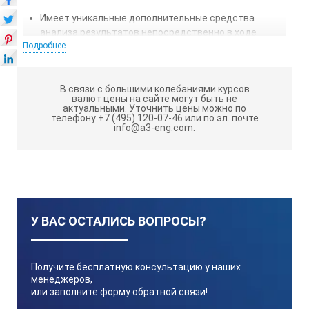
Имеет уникальные дополнительные средства
анализа результатов непосредственно в ходе
Подробнее
измерения
Цветной OLED дисплей высокого разрешения
В связи с большими колебаниями курсов
Поставляется только с полным комплектом
валют цены на сайте могут быть не
аппаратных и программных средств для
актуальными.
Уточнить цены можно по
телефону +7 (495) 120-07-46 или по эл. почте
выполнения измерений, хранения, обработки и
info@a3-eng.com.
оформления результатов
Имеет варианты комплектации под любой набор
задач, и всегда может быть дооснащен до полной
версии.
Соответствует требованиям к метрологическим
У ВАС ОСТАЛИСЬ ВОПРОСЫ?
характеристикам приборов для АРМ.
Обеспечен двухлетней гарантией и технической
поддержкой изготовителя на весь срок службы.
Получите бесплатную консультацию у наших
менеджеров,
или заполните форму обратной связи!
ТЕХНИЧЕСКИЕ ХАРАКТЕРИСТИКИ