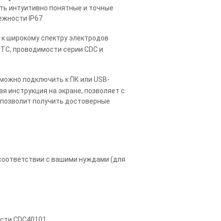
ать интуитивно понятные и точные
ежности IP67.
к широкому спектру электродов
MTC, проводимости серии CDC и
 можно подключить к ПК или USB-
я инструкция на экране, позволяет с
 позволит получить достоверные
в соответствии с вашими нуждами (для
сти CDC40101.