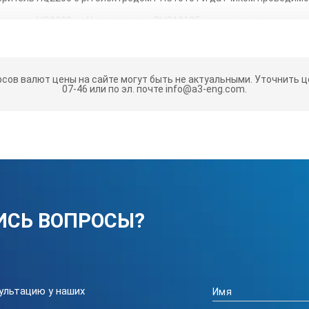
ритель HQ2200 c pH электродом PHC10105 и датчиком проводимо
ритель HQ2200 c pH электродом PHC20101 и датчиком проводимо
ритель HQ2200 c pH электродом PHC20101 и датчиком растворен
рсов валют цены на сайте могут быть не актуальными.
Уточнить це
ритель HQ2200 c pH электродом PHC10101 и датчиком растворен
07-46 или по эл. почте info@a3-eng.com.
ритель HQ2200 c pH электродом PHC10105 и датчиком растворен
АКТЕРИСТИКИ АНАЛИЗАТОРА HQ22
0 14 pH
ИСЬ ВОПРОСЫ?
П
±1200 мВ
оводимости
0,0 мкСм/см 200 мкСм/
ультацию у наших