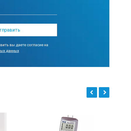
ие 1 200%
вить вы даете согласие на
ных данных
тор 18650, 3,7 В пост. тока, 3400 мАч; Время работы от аккумуля
ия USB: 100 240 В перем. тока, вход 50/60 Гц; 5 В пост. тока при в