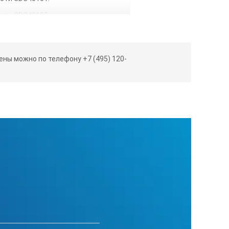
сти CDC40105.
сти CDC40101.
ного кислорода LDO10101.
ны можно по телефону +7 (495) 120-
ного кислорода LDO10101.
ного кислорода LDO10105.
00:
см