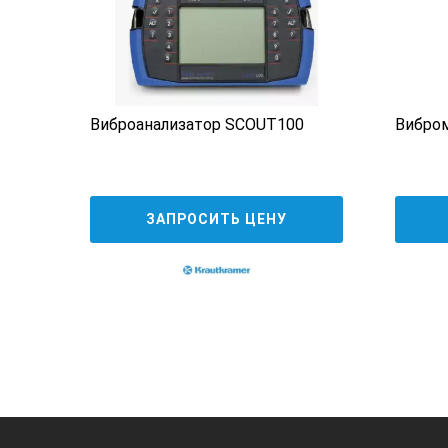
Температура хранения
Тип дисплея
Виброанализатор SCOUT100
Вибром
Параметр
Вес
ЗАПРОСИТЬ ЦЕНУ
КОМПЛЕКТ ПОСТАВ
портативный двухканальный мно
литий-ионный аккумулятор
USB кабель для зарядки
руководство пользователя