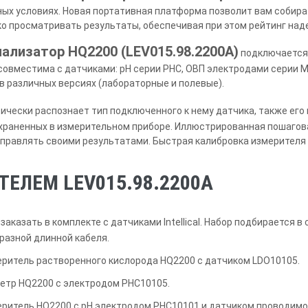
ных условиях. Новая портативная платформа позволит вам собир
ко просматривать результаты, обеспечивая при этом рейтинг над
ализатор HQ2200 (LEV015.98.2200A)
подключается 
я совместима с датчиками: pH серии PHC, ОВП электродами серии 
в различных версиях (лабораторные и полевые).
чески распознает тип подключенного к нему датчика, также его
храненных в измерительном приборе. Иллюстрированная пошагова
управлять своими результатами. Быстрая калибровка измерителя
ЕЛЕМ LEV015.98.2200A
заказать в комплекте с датчиками Intellical. Набор подбирается 
 разной длинной кабеля.
ритель растворенного кислорода HQ2200 с датчиком LDO10105.
етр HQ2200 с электродом PHC10105.
ритель HQ2200 c pH электродом PHC10101 и датчиком проводимо