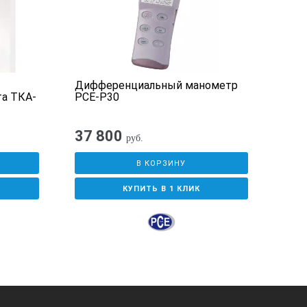
Дифференциальный манометр
Циф
а ТКА-
PCE-P30
мано
, соленость, растворенный кислород, ОВП
37 800
16
руб.
В КОРЗИНУ
КУПИТЬ В 1 КЛИК