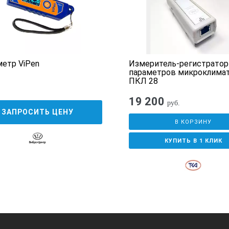
от -20 до 60 C
536 x 336 моно TFT
етр ViPen
Измеритель-регистратор
параметров микроклимат
ПКЛ 28
pH, проводимость, TDS
19 200
руб.
519 г.
ЗАПРОСИТЬ ЦЕНУ
В КОРЗИНУ
КИ АНАЛИЗАТОРА HQ2200:
КУПИТЬ В 1 КЛИК
гопараметрический измеритель