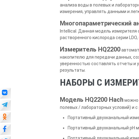
анализа воды в полевых и лаборатор
измерения, управлять данными и лег
Многопараметрический ан
Intellical. Данная модель измерител
растворенного кислорода серии LDO, 
Измеритель HQ2200
автомати
накопителю для передачи данных, со
уверенностью составлять отчеты и 
результаты.
НАБОРЫ С ИЗМЕРИТ
Модель HQ2200 Hach
можно 
полевых / лабораторных условий) и с
Портативный двухканальный изме
Портативный двухканальный pH м
Портативный двухканальный изме