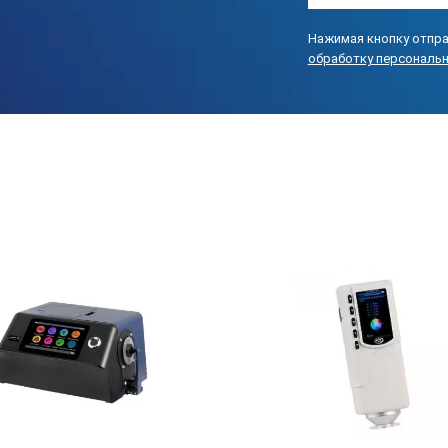
YI ( по стандарту ASTM D1925, ASTM 313)
Нажимая кнопку отпра
обработку персональ
TI ( по стандарту ASTM E313, CIE / ISO)
метамерия (Мт)
Толщина пятна цвета
Цветостойкость
2 ° / 10 °
1,2 секунды
Спектральное отражение: стандартное отклонение в пределах
Колориметрические значения: стандартное отклонение в пре