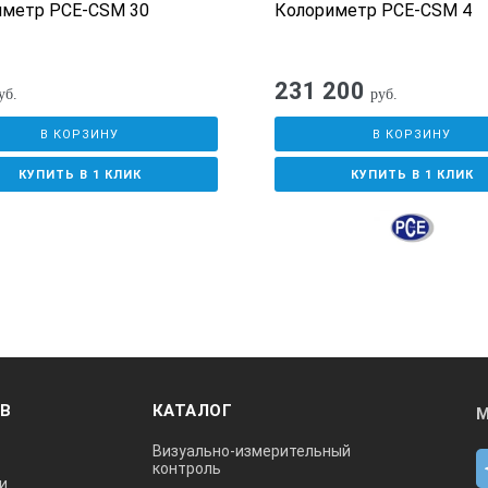
В пределах ΔE * от 0,2
иметр PCE-CSM 30
Колориметр PCE-CSM 4
Спектральное значение, спектральный график, колориметрич
231 200
уб.
руб.
В КОРЗИНУ
В КОРЗИНУ
КУПИТЬ В 1 КЛИК
КУПИТЬ В 1 КЛИК
1000 значений по умолчанию, 25000 выборочных значений
USB / RS-232
3,5 «TFT, емкостный сенсорный экран
литий-ионная аккумуляторная батарея
3,7 В при 3200 мАч
ОВ
КАТАЛОГ
М
Визуально-измерительный
5 лет, более 1,6 миллиона измерений
контроль
и