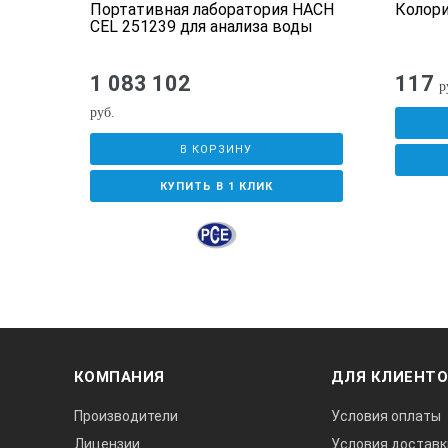
Погрешность инструмента
,
Портативная лаборатория HACH
Колор
го
CEL 251239 для анализа воды
Функции дисплея
1 083 102
117
р
руб.
В КОРЗИНУ
КУПИТЬ В 1 КЛИК
Память
Интерфейс
Дисплей
Источник питания
КОМПАНИЯ
ДЛЯ КЛИЕНТ
Производители
Условия оплаты
Срок службы лампы
Лицензии
Условия доставк