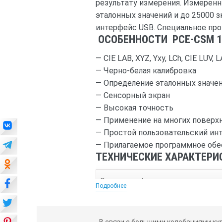
результату измерения. Измерен
эталонных значений и до 25000 
интерфейс USB. Специальное про
ОСОБЕННОСТИ PCE-CSM 1
— CIE LAB, XYZ, Yxy, LCh, CIE LUV, 
— Черно-белая калибровка
— Определение эталонных значен
— Сенсорный экран
— Высокая точность
— Применение на многих поверх
— Простой пользовательский ин
— Прилагаемое программное обе
ТЕХНИЧЕСКИЕ ХАРАКТЕРИС
Освещение / просмотр геометрии
Подробнее
Измерение отверстия
В связи с большими колебаниями ку