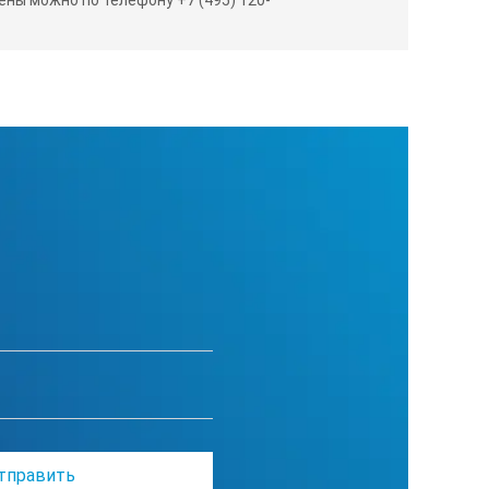
 F9, F10 (TPL5), F11 (TL84) F12 (TL83 / U30) )
 CIE2000 ΔE*00; ΔE (h)