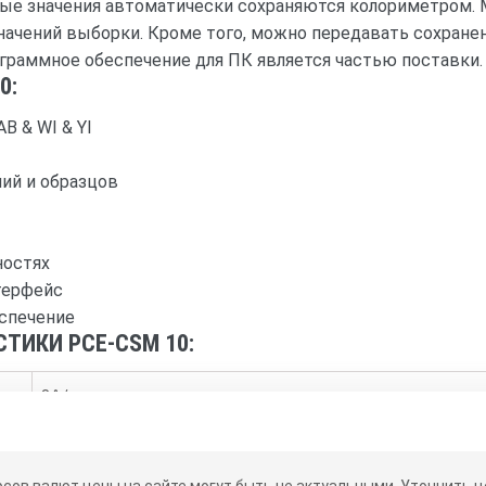
ные значения автоматически сохраняются колориметром. 
значений выборки. Кроме того, можно передавать сохране
граммное обеспечение для ПК является частью поставки.
0:
LAB & WI & YI
ий и образцов
ностях
терфейс
спечение
ТИКИ PCE-CSM 10:
8 ° / д
Ø 8 мм
рсов валют цены на сайте могут быть не актуальными.
Уточнить це