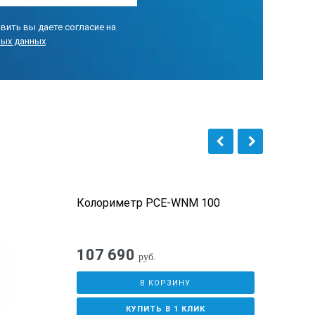
вить вы даете согласие на
ных данных
Колориметр PCE-WNM 100
 0,1% (400 … 700 нм: в пределах 0,2%)
107 690
руб.
делах E * от 0,04
В КОРЗИНУ
КУПИТЬ В 1 КЛИК