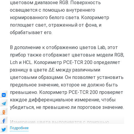
цветовом диапазоне RGB. Поверхность
освещается с помощью внутреннего
нормированного белого света. Колориметр
поглощает свет, отраженный от фона, и
обрабатывает его.
В дополнение к отображению цветов Lab, этот
прибор также отображает цветовые модели RGB,
Lch и HCL. Колориметр PCE-TCR 200 определяет
разницу в цвете ΔE между различными
цветовыми образцами. Он позволяет установить
предельное значение, которое не должно быть
превышено. Колориметр PCE-TCR 200 проверяет
каждое дифференциальное измерение, чтобы
убедиться, не превышено ли пороговое значение.
Измерение цвета выполняется с помощью
Подробнее
высокоточного кремниевого датчика. Датчик