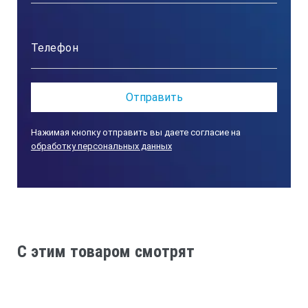
преобразование в LCH, RGB и т.д.
высокая воспроизводимость
выбор трех источников света
USB порт
баланс черного и белого объектов
Нажимая кнопку отправить вы даете согласие на
программное обеспечение для оценки
обработку персональных данных
измеренных значений
память значений
функция «сон» для снижения энергопотребления
алюминиевый приборный кофр
C этим товаром смотрят
ТЕХНИЧЕСКИЕ ХАРАКТЕРИСТИКИ PCE-TCR
200:
Воспроизводимость