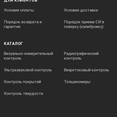
ДЛЯ КЛИЕНТОВ
хроматическая аберрация L*a*b* и L*c*h*
Условия оплаты
Условия доставки
Диаметр
Порядок возврата и
Порядок приема СИ в
гарантия
поверку (калибровку)
8 мм
КАТАЛОГ
Источник напряжения
Визуально-измерительный
Радиографический
контроль
контроль
4 x AA 1,5 V, внешний 5 V сетевой адаптер
Ультразвуковой контроль
Вихретоковый контроль
Габариты
Контроль покрытий
Толщиномеры
Контроль твердости
Windows XP, Windows Vista, Windows 7
Вес