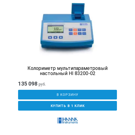
0,08
Система освещения
8/d, SCI, SCE
Колориметр мультипараметровый
Источник света
настольный HI 83200-02
135 098
руб.
стандартный белый свет
В КОРЗИНУ
КУПИТЬ В 1 КЛИК
Угол измерения
10° согласно стандартам CIE