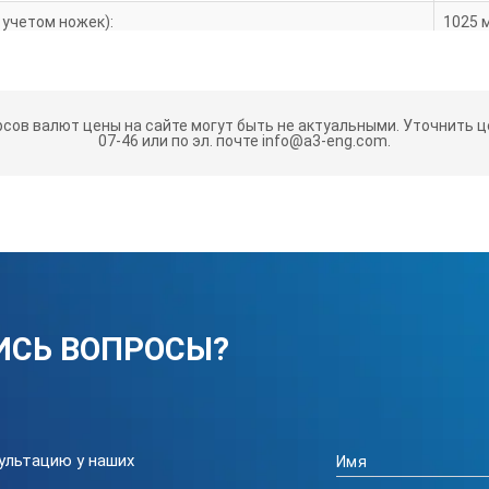
 учетом ножек):
1025 
предназначена для мытья животных проточной водой, не предназ
оды — до 10 сантиметров.
рсов валют цены на сайте могут быть не актуальными.
Уточнить це
 брызг, а не для герметизации передней стенки.
07-46 или по эл. почте info@a3-eng.com.
КИ:
T/полипропилен, электропривод 1300x600x805-1350h, с дверцей и
T/полипропилен, электропривод 1300x600x805-1350h, с дверцей и
ИСЬ ВОПРОСЫ?
ультацию у наших