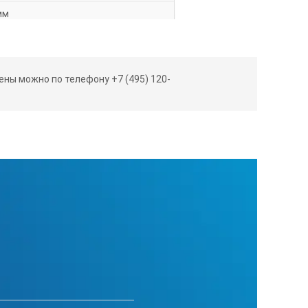
мм
начена для набора в нее воды!
ны можно по телефону +7 (495) 120-
 душем/ (каркас серый).
 душем/ (каркас белый).