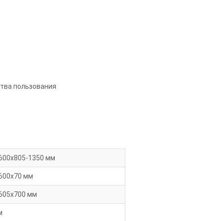
ства пользования
600х805-1350 мм
600х70 мм
605х700 мм
м