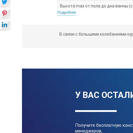
Высота max от пола до дна ванны (с
Подробнее
Обращаем Ваше внимание, что ванна 
Допустимый уровень застоявшейся в
В связи с большими колебаниями ку
Дверца предназначена для защиты от
КОМПЛЕКТ ПОСТАВ
Ванна для мытья животных VETBO
Ванна для мытья животных VETBO
У ВАС ОСТАЛ
Получите бесплатную конс
менеджеров,