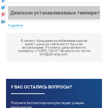
Диапазон устанавливаемых температур
Подробнее
10 до 60°C (вода)
В связи с большими колебаниями курсов
Точность постоянной температуры
валют цены на сайте могут быть не
актуальными.
Уточнить цены можно по
телефону +7 (495) 120-07-46 или по эл. почте
info@a3-eng.com.
±0.2°C
Температурный контроль
У ВАС ОСТАЛИСЬ ВОПРОСЫ?
Метод PID контроля при использовании термомодуля
Получите бесплатную консультацию у наших
Энергопотребление
менеджеров,