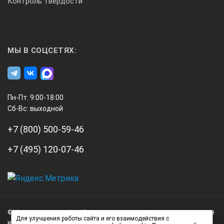
Контроль твердости
МЫ В СОЦСЕТЯХ:
Пн-Пт: 9:00-18:00
Сб-Вс: выходной
+7 (800) 500-59-46
+7 (495) 120-07-46
А3
Инжиниринг
© 2026 А3 Инжиниринг Обращаем Ваше внимание на то, что данный
Нагорный
Для улучшения работы сайта и его взаимодействия с
интернет-сайт носит исключительно информационный характер и