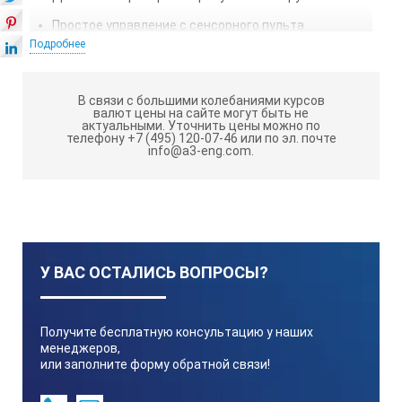
Простое управление с сенсорного пульта
Подробнее
Технические характеристики Mini G:
В связи с большими колебаниями курсов
валют цены на сайте могут быть не
Вместимость
актуальными.
Уточнить цены можно по
телефону +7 (495) 120-07-46 или по эл. почте
info@a3-eng.com.
8x 2,0ml
Допустимая плотность
У ВАС ОСТАЛИСЬ ВОПРОСЫ?
1.2 kg/dm3
Центробежное ускорение
Получите бесплатную консультацию у наших
менеджеров,
или заполните форму обратной связи!
2000 G