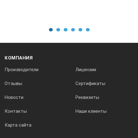
да
Дисплей таймера
1
2
3
4
5
6
7 сегментная диодная линия
КОМПАНИЯ
Разрешенное время во вкл. состоянии
Производители
Лицензии
100 %
Отзывы
Сертификаты
Новости
Реквизиты
Датчик дисбаланса
Контакты
Наши клиенты
нет
Карта сайта
Быстрый останов