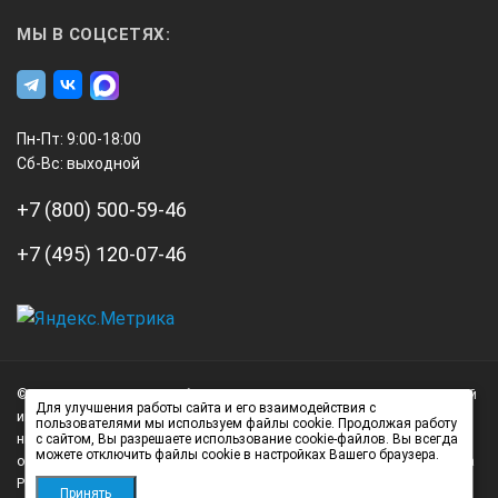
Размеры
МЫ В СОЦСЕТЯХ:
155 x 105 x 175 mm
Пн-Пт: 9:00-18:00
Вес
Сб-Вс: выходной
+7 (800) 500-59-46
1.4 kg
+7 (495) 120-07-46
Допустимая температура окружающей среды
5 — 40 °C
А3
Инжиниринг
© 2026 А3 Инжиниринг Обращаем Ваше внимание на то, что данный
Нагорный
Допустимая относительная влажность
Для улучшения работы сайта и его взаимодействия с
интернет-сайт носит исключительно информационный характер и
пользователями мы используем файлы cookie. Продолжая работу
проезд
ни при каких условиях не является публичной офертой,
с сайтом, Вы разрешаете использование cookie-файлов. Вы всегда
можете отключить файлы cookie в настройках Вашего браузера.
д.7
определяемой положениями статьи 437 (2) Гражданского кодекса
80 %
стр.
Российской Федерации.
Принять