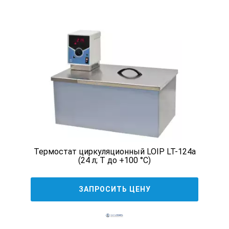
Изменяемое направление (переключаемое)
нет
Погрешность вращающего момента
5 %
Термостат циркуляционный LOIP LT-124a
Рабочий цикл вкл.
(24 л; Т до +100 °С)
99 min
ЗАПРОСИТЬ ЦЕНУ
Таймер