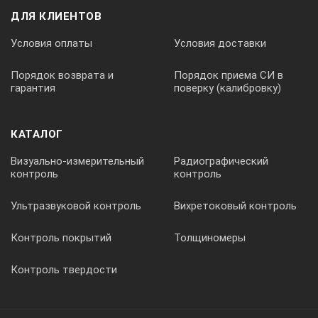
ДЛЯ КЛИЕНТОВ
да
Условия оплаты
Условия доставки
Порядок возврата и
Порядок приема СИ в
Открытие крышки
гарантия
поверку (калибровку)
автоматический
КАТАЛОГ
Замена ротора
Визуально-измерительный
Радиографический
контроль
контроль
без инструментов
Ультразвуковой контроль
Вихретоковый контроль
Контроль покрытий
Толщиномеры
Защитная крышка
Контроль твердости
да