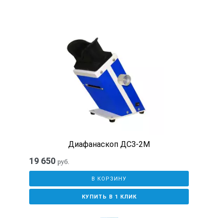
1 %
Индикатор скорости
Диодная линия
Контроль диапазона скоростей
плавный
Диафанаскоп ДСЗ-2М
19 650
руб.
Уровень шума без диспергирующего элемента
В КОРЗИНУ
КУПИТЬ В 1 КЛИК
72 dB(A)