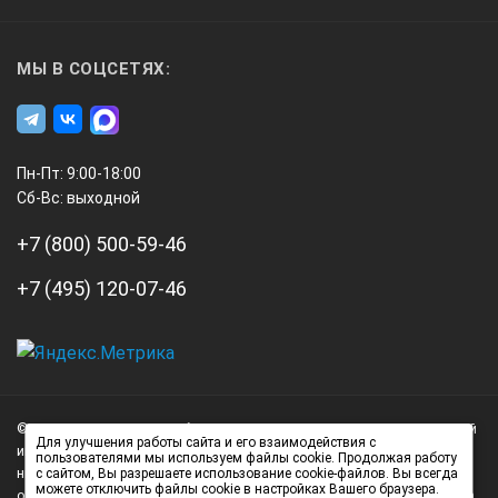
5 — 40 °C
МЫ В СОЦСЕТЯХ:
Допустимая относительная влажность
80 %
Пн-Пт: 9:00-18:00
Сб-Вс: выходной
Класс защиты согласно DIN EN 60529
+7 (800) 500-59-46
IP 20
+7 (495) 120-07-46
Разъем RS 232
А3
нет
Инжиниринг
© 2026 А3 Инжиниринг Обращаем Ваше внимание на то, что данный
Нагорный
Для улучшения работы сайта и его взаимодействия с
интернет-сайт носит исключительно информационный характер и
пользователями мы используем файлы cookie. Продолжая работу
проезд
Разъем USB
ни при каких условиях не является публичной офертой,
с сайтом, Вы разрешаете использование cookie-файлов. Вы всегда
можете отключить файлы cookie в настройках Вашего браузера.
д.7
определяемой положениями статьи 437 (2) Гражданского кодекса