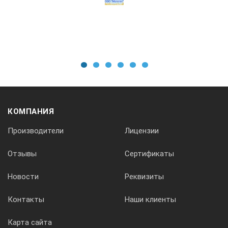
Диаметр насадки
16 mm
Длина насадки
1
2
3
4
5
6
220 mm
КОМПАНИЯ
Производители
Лицензии
Тип процесса
Отзывы
Сертификаты
Работа с пробами
Новости
Реквизиты
Таймер
Контакты
Наши клиенты
нет
Карта сайта