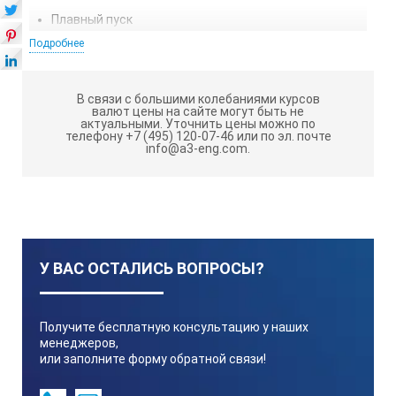
Плавный пуск
Подробнее
Отображение кодов ошибок
Технические характеристики T 50
В связи с большими колебаниями курсов
валют цены на сайте могут быть не
digital ULTRA-TURRAX®
:
актуальными.
Уточнить цены можно по
телефону +7 (495) 120-07-46 или по эл. почте
info@a3-eng.com.
Потребляемая мощность привода
1100 W
У ВАС ОСТАЛИСЬ ВОПРОСЫ?
Производимая мощность привода
700 W
Получите бесплатную консультацию у наших
менеджеров,
или заполните форму обратной связи!
Обрабатываемый объем (H2O) мин.