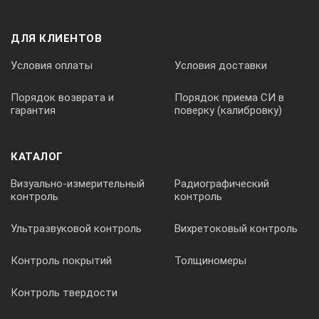
Разрешенное время во вкл. состоянии
ДЛЯ КЛИЕНТОВ
Условия оплаты
Условия доставки
100 %
Порядок возврата и
Порядок приема СИ в
гарантия
поверку (калибровку)
Размеры
КАТАЛОГ
115 x 355 x 139 mm
Визуально-измерительный
Радиографический
контроль
контроль
Вес
Ультразвуковой контроль
Вихретоковый контроль
5.76 kg
Контроль покрытий
Толщиномеры
Допустимая температура окружающей среды
Контроль твердости